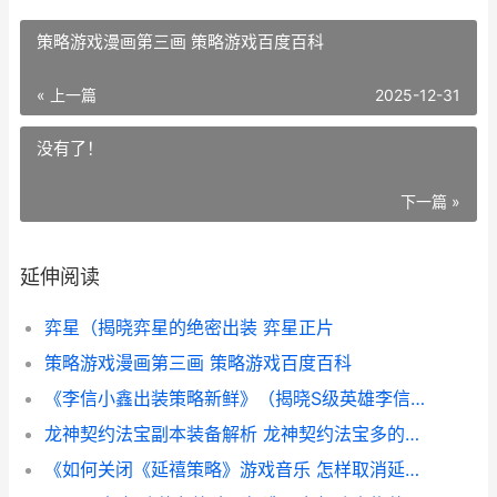
策略游戏漫画第三画 策略游戏百度百科
« 上一篇
2025-12-31
没有了！
下一篇 »
延伸阅读
弈星（揭晓弈星的绝密出装 弈星正片
策略游戏漫画第三画 策略游戏百度百科
《李信小鑫出装策略新鲜》（揭晓S级英雄李信的绝顶出装组合 lol李信出装
龙神契约法宝副本装备解析 龙神契约法宝多的怎么处理
《如何关闭《延禧策略》游戏音乐 怎样取消延时使用的设置