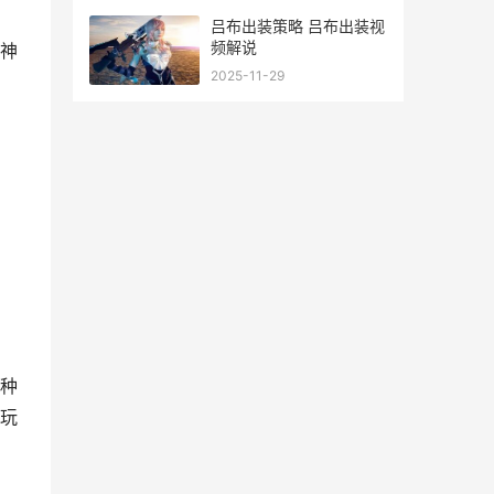
尽 原神解密太难了
吕布出装策略 吕布出装视
频解说
神
2025-11-29
，
种
玩