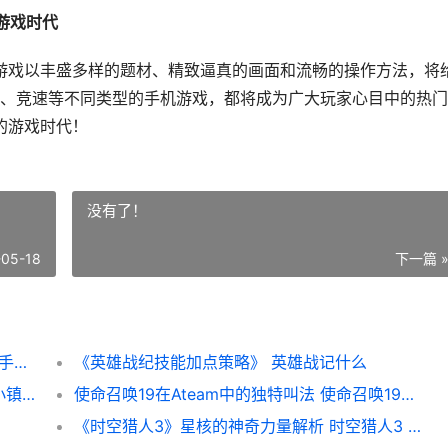
游戏时代
些游戏以丰盛多样的题材、精致逼真的画面和流畅的操作方法，将
、竞速等不同类型的手机游戏，都将成为广大玩家心目中的热门
的游戏时代！
没有了！
-05-18
下一篇 
2023超高人气手机游戏盘点（预测未来热门手机游戏
《英雄战纪技能加点策略》 英雄战记什么
《探秘切斯特小镇副本策略》（解析切斯特小镇副本的奇遇和挑战 切斯特小镇地区的图像变更为“切斯特小镇废墟”形态后
使命召唤19在Ateam中的独特叫法 使命召唤19在线人数
《时空猎人3》星核的神奇力量解析 时空猎人3 0.1折下载