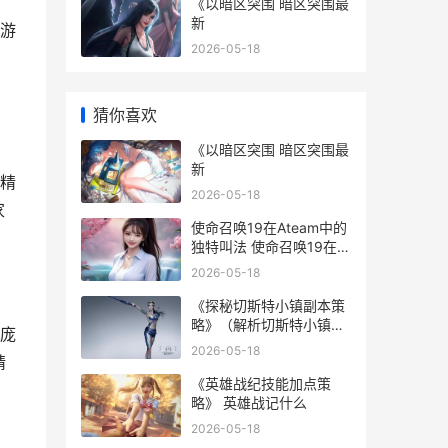
《以暗区突围 暗区突围最
新
游
2026-05-18
，
猜你喜欢
《以暗区突围 暗区突围最
新
精
2026-05-18
家
使命召唤19在Ateam中的
独特叫法 使命召唤19在线
人数
2026-05-18
《探秘切斯特小镇副本策
略》（解析切斯特小镇副
庞
本的奇遇和挑战 切斯特小
2026-05-18
精
镇地区的图像变更为“切斯
特小镇废墟”形态后
《英雄战纪技能加点策
略》 英雄战记什么
2026-05-18