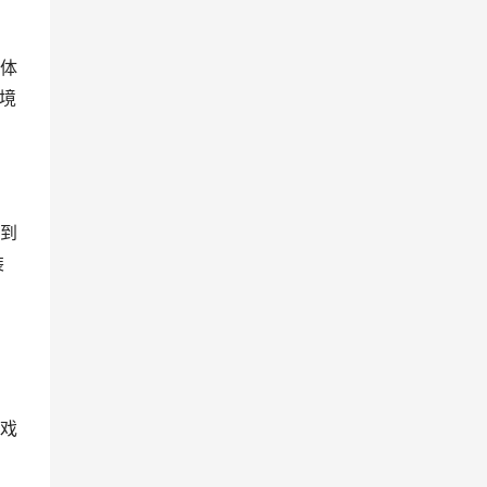
体
境
到
装
戏