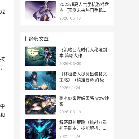
2023超高人气手机游戏盘
点（预测未来热门手机游
戏
戏
2026-05-18
经典文章
《策略巨龙时代大秘境副
本 策略大作
技
2026-03-29
，
《终极猎人提莫出装铭文
策略》（精准要命 终极猎
手对提莫大招
2025-11-24
副本纱雾迷结策略 wow纱
雾
中
2026-03-19
和
解密原神策略（挑战八重
神子副本、技能解析、装
备主推和战斗诀窍一网打
2025-11-24