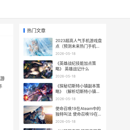
热门文章
2023超高人气手机游戏盘
点（预测未来热门手机游
戏
2026-05-18
《英雄战纪技能加点策
略》 英雄战记什么
2026-05-18
游
《探秘切斯特小镇副本策
手
略》（解析切斯特小镇副
本的奇遇和挑战 切斯特小
2026-05-18
镇地区的图像变更为“切斯
特小镇废墟”形态后
使命召唤19在Ateam中的
独特叫法 使命召唤19在线
人数
2026-05-18