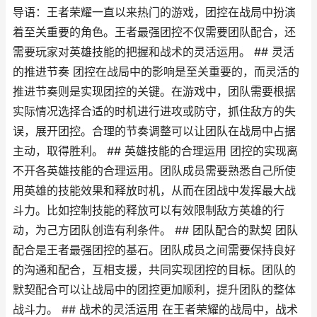
导语：王者荣耀一直以来热门的游戏，团控在战局中扮演
着至关重要的角色。王者最强团控不仅需要团队配合，还
需要玩家对英雄技能的把握和战术的灵活运用。 ## 灵活
的推进节奏 团控在战局中的影响是至关重要的，而灵活的
推进节奏则是实现团控的关键。在游戏中，团队需要根据
实际情况选择合适的时机进行进攻或防守，抓住敌方的失
误，展开团控。合理的节奏调整可以让团队在战局中占据
主动，取得胜利。 ## 英雄技能的合理运用 团控的实现离
不开各英雄技能的合理运用。团队成员需要熟悉自己所使
用英雄的技能效果和释放时机，从而在团战中发挥最大战
斗力。比如控制技能的释放可以有效限制敌方英雄的行
动，为己方团队创造有利条件。 ## 团队配合的默契 团队
配合是王者最强团控的基石。团队成员之间需要保持良好
的沟通和配合，互相支援，共同实现团控的目标。团队的
默契配合可以让战局中的团控更加顺利，提升团队的整体
战斗力。 ## 战术的灵活运用 在王者荣耀的战局中，战术