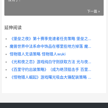
下一篇 »
延伸阅读
《堡垒之夜》第十赛季竞速者任务策略 堡垒之夜精彩视频
魔兽世界中法系命中饰品在哪里些地方掉落 魔兽世界法系职业推荐
怪物猎人无语策略 怪物猎人wuki
《光和夜之恋》游戏纯白守则获取方法 光与夜之恋是什么小说改编的
《百里守约出装策略》（成为绝顶狙击手 百里守约出装顺序
《怪物猎人崛起》游戏曙光吸血大锤配装策略 怪物猎人崛起曙光