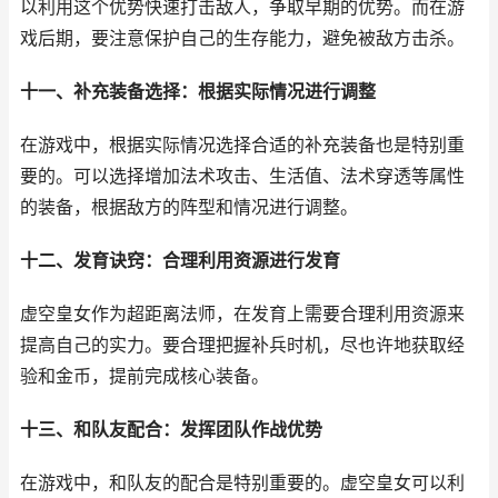
以利用这个优势快速打击敌人，争取早期的优势。而在游
戏后期，要注意保护自己的生存能力，避免被敌方击杀。
十一、补充装备选择：根据实际情况进行调整
在游戏中，根据实际情况选择合适的补充装备也是特别重
要的。可以选择增加法术攻击、生活值、法术穿透等属性
的装备，根据敌方的阵型和情况进行调整。
十二、发育诀窍：合理利用资源进行发育
虚空皇女作为超距离法师，在发育上需要合理利用资源来
提高自己的实力。要合理把握补兵时机，尽也许地获取经
验和金币，提前完成核心装备。
十三、和队友配合：发挥团队作战优势
在游戏中，和队友的配合是特别重要的。虚空皇女可以利