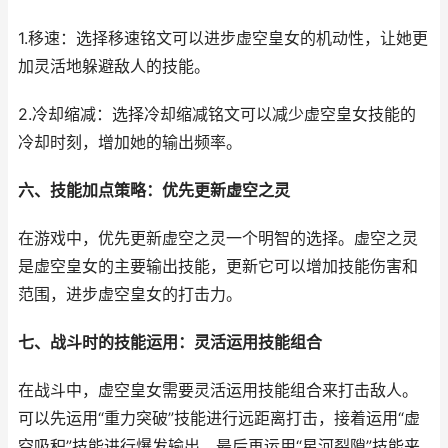
1.移速：选择移速铭文可以进步虚空皇女的机动性，让她更
加灵活地躲避敌人的技能。
2.冷却缩减：选择冷却缩减铭文可以减少虚空皇女技能的
冷却时刻，增加她的输出频率。
六、技能加点策略：优先更新虚空之灵
在游戏中，优先更新虚空之灵一个明智的选择。虚空之灵
是虚空皇女的主要输出技能，更新它可以增加技能伤害和
范围，进步虚空皇女的打击力。
七、战斗时的技能运用：灵活运用技能组合
在战斗中，虚空皇女需要灵活运用技能组合来打击敌人。
可以先运用“重力突破”技能进行远距离打击，接着运用“虚
空吸积”技能进行爆发输出，最后再运用“星河裂隙”技能来