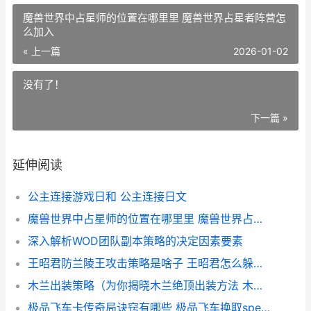
魔兽世界中占星师的位置在哪里里 魔兽世界占星者阵营怎
么加入
« 上一篇
2026-01-02
没有了！
下一篇 »
延伸阅读
公主连接游戏日和 公主连接日文
魔兽世界中占星师的位置在哪里里 魔兽世界占星者阵营怎么加入
深入解析WOD团队副本策略的决定因素要素
王昭君防兰陵王攻击策略是啥子 王昭君怎么躲兰陵王
木兰出装策略（为你揭晓木兰绝顶出装方法 木兰的出装和铭文
极品飞车卡传奇局诀窍有哪些 极品飞车换取speed卡