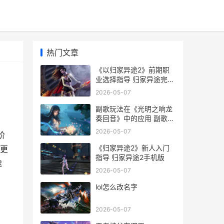
热门文章
《以归家异途2》前期职
业选择指导 归家异途完整
版中文1.3.5
2026-05-07
副歌玩法在《光明之响龙
奏回音》中的应用 副歌在
哪
2026-05-07
阶
《归家异途2》新人入门
更
指导 归家异途2手机版
途
2026-05-07
lol怎么改名字
2026-05-07