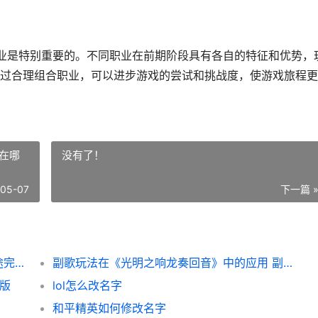
业是特别重要的。不同职业在前期阶段具有各自的特征和优势，
过合理组合职业，可以进步游戏的尝试和挑战度，使游戏旅程更
在哪
没有了！
-05-07
下一篇 
《以归家异途2》前期职业选择指导 归家异途完整版中文1.3.5
副歌玩法在《光明之响龙奏回音》中的应用 副歌在哪
机版
lol怎么改名字
和平精英如何修改名字