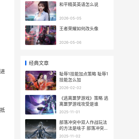
和平精英英语怎么说
2026-05-05
王者荣耀如何改头像
2026-05-06
经典文章
进
耻辱1技能加点策略 耻辱1
技能怎么加
2026-02-02
《逃离噩梦游戏》策略 逃
离噩梦游戏攻受是谁
抵
2025-11-01
部落冲突中双人作战玩法
的方法是啥子 部落冲突两
个人怎么一起玩
2025-11-02