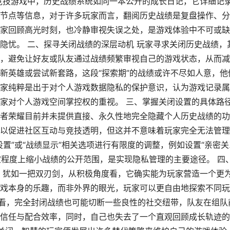
竞技游戏中，历史战绩系统如同一本公开的成长日记，它详细记
节点等信息，对于许多玩家而言，翻阅历史战绩是复盘操作、分
家回顾高光时刻，也冷静审视失误之处，是游戏体验中不可或缺
隐忧。 二、探寻关闭战绩的深层动机 玩家寻求关闭历史战绩，
，避免让好友或队友通过战绩频繁审视自己的游戏状态，从而减
新英雄或尝试新套路，这段“探索期”的战绩或许不尽如人意，他
家纯粹是出于对个人游戏数据隐私的保护意识，认为游戏记录属
家对个人游戏空间掌控权的重视。 三、掌握关闭设置的具体路
者荣耀目前并未提供直接、永久性地完全隐藏个人历史战绩的功
以促进社区互动与竞技透明，但这并不意味着玩家完全无法管理
置”或“战绩显示”相关选项进行有限度的调整，例如设置“亲密关
定程度上缩小战绩的公开范围，是实现隐私管理的主要途径。 四
，犹如一把双刃剑，从积极角度看，它确实能为玩家营造一个更
戏本身的乐趣，而非外界的眼光，玩家可以更自由地探索不同玩
面看，完全封闭战绩也可能切断一些良性的社交纽带，队友在组队
信任与配合效率，同时，自己也失去了一个直观回顾成长轨迹的