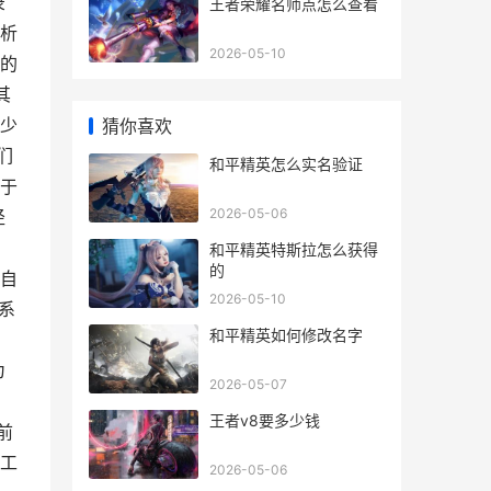
录
王者荣耀名师点怎么查看
析
2026-05-10
的
其
少
猜你喜欢
们
和平精英怎么实名验证
于
2026-05-06
径
和平精英特斯拉怎么获得
的
自
2026-05-10
系
和平精英如何修改名字
、
为
2026-05-07
王者v8要多少钱
前
工
2026-05-06