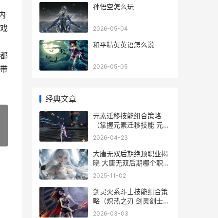
，
孙悟空怎么玩
内
戏
2026-05-04
和平精英英语怎么说
都
2026-05-05
带
经典文章
元素迁移技能组合策略
（掌握元素迁移技能 元素
迁移技能组合有哪些
»
2026-04-23
大唐无双后期绝顶职业揭
晓 大唐无双后期哪个职业
好玩
2025-11-02
剑灵火系斗士技能组合策
略（炽热之刃 剑灵剑士火
系好还是雷系好
2026-03-03