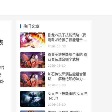
热门文章
卧龙吟孩子技能策略（揭
晓卧龙吟孩子技能组合 卧
表
龙吟孩子觉醒技能对照表
2026-05-30
霸业英雄技能组合策略 霸
业套装适合哪个武将
2026-05-30
绍
炉石传说萨满技能组合策
技
略——解析绝顶的法力之
晓卧
潮 炉石传说萨满技能
2026-05-30
女皇陛下技能策略 女皇陛
下buff
2026-05-30