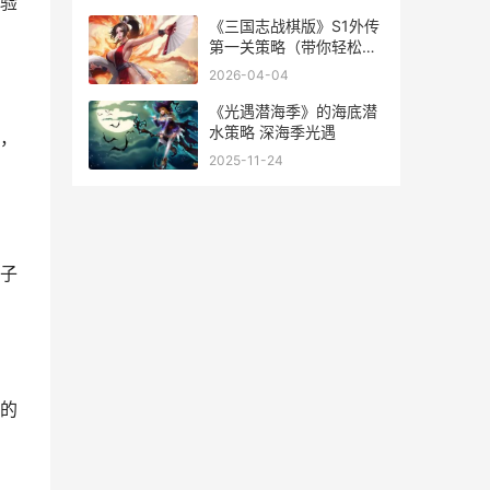
验
《三国志战棋版》S1外传
第一关策略（带你轻松过
关 三国志战棋版兑换码
2026-04-04
《光遇潜海季》的海底潜
水策略 深海季光遇
，
2025-11-24
子
的