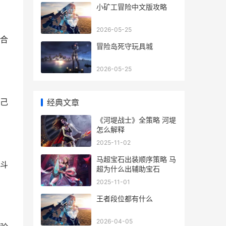
小矿工冒险中文版攻略
2026-05-25
合
冒险岛死守玩具城
2026-05-25
己
经典文章
《河堤战士》全策略 河堤
怎么解释
2025-11-02
马超宝石出装顺序策略 马
斗
超为什么出辅助宝石
2025-11-01
王者段位都有什么
2026-04-05