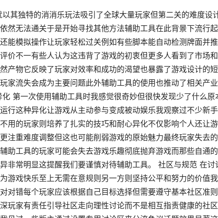
就以其独特的消消乐玩法吸引了全球大量玩家但第二关的难度设
依然无法通关于是开始寻找其他方法辅助工具在此背景下流行起
还能模拟操作让玩家轻松过关例如有些脚本能自动检测牌面并推
评价不一有些人认为这违背了游戏的初衷但更多人看到了市场和
然产物它反映了玩家对效率和成功的渴望也暴露了游戏设计的短
玩家流失会成为主要问题此外辅助工具的使用也推动了相关产业
异化 第一次使用辅助工具时我感觉很奇妙但很快发现少了什么原
运行这种异化让游戏从主动参与变成被动娱乐我观察过不少新手
不用的玩家则培养了扎实的技巧和耐心异化不仅影响个人还让游
更注重难度调整但这也可能削弱游戏的原始魅力最终玩家失去的
辅助工具的玩家可能会失去游戏乐趣彻底抛弃游戏而那些自通的
异非常明显这提醒我们要谨慎对待辅助工具。 社区与规范 在讨
为游戏快乐至上无需在意规则另一方则坚持公平和努力的价值我
对对错每个玩家应该根据自己目标选择但需要遵守基本社区准则
深玩家有责任引导社区走向理性讨论而不是相互指责健康的社区