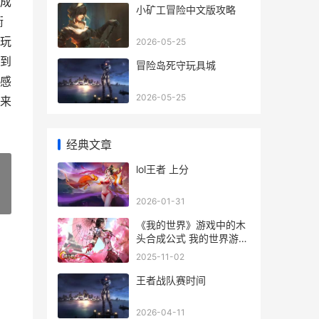
成
小矿工冒险中文版攻略
衡
玩
2026-05-25
到
冒险岛死守玩具城
感
2026-05-25
来
经典文章
lol王者 上分
»
2026-01-31
《我的世界》游戏中的木
头合成公式 我的世界游戏
对孩子有什么影响
2025-11-02
王者战队赛时间
2026-04-11