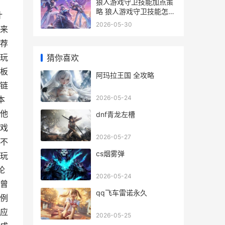
狼人游戏守卫技能加点策
略 狼人游戏守卫技能怎么
计
用
2026-05-30
来
荐
玩
猜你喜欢
板
阿玛拉王国 全攻略
链
2026-05-24
本
他
dnf青龙左槽
戏
2026-05-27
不
cs烟雾弹
玩
论
2026-05-24
曾
qq飞车雷诺永久
例
应
2026-05-25