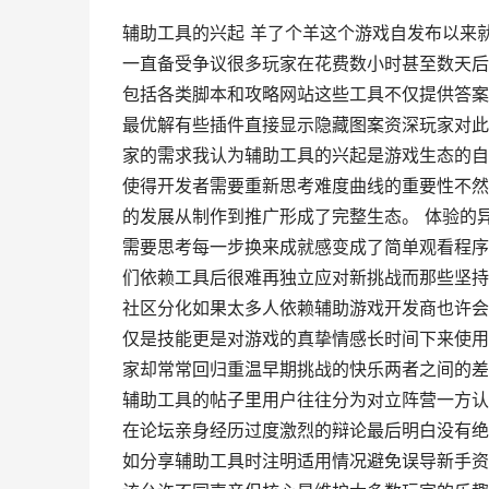
辅助工具的兴起 羊了个羊这个游戏自发布以来
一直备受争议很多玩家在花费数小时甚至数天后
包括各类脚本和攻略网站这些工具不仅提供答案
最优解有些插件直接显示隐藏图案资深玩家对此
家的需求我认为辅助工具的兴起是游戏生态的自
使得开发者需要重新思考难度曲线的重要性不然
的发展从制作到推广形成了完整生态。 体验的
需要思考每一步换来成就感变成了简单观看程序
们依赖工具后很难再独立应对新挑战而那些坚持
社区分化如果太多人依赖辅助游戏开发商也许会
仅是技能更是对游戏的真挚情感长时间下来使用
家却常常回归重温早期挑战的快乐两者之间的差
辅助工具的帖子里用户往往分为对立阵营一方认
在论坛亲身经历过度激烈的辩论最后明白没有绝
如分享辅助工具时注明适用情况避免误导新手资