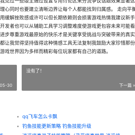
我见过一些版主通过设置专用讨论区来分流争议话题效果显著这
理心同时也要建立清晰边界让每个人都能找到归属感。 走向平
用缓解挫败感或许可以但长期依赖则会损害游戏热情我建议新手
开发者也可以从辅助工具学习调整难度使游戏更包容未来可能看
进步尊重游戏最原始的快乐才是关键享受挑战与突破带来的真实
都让我觉得坚持值得这种情感工具无法复制我鼓励大家珍惜那份
游戏世界因为多样而精彩每位玩家都有自己的道路。
没有了！
05-30
下一篇 
qq飞车怎么卡飘
钓鱼技能更新策略 钓鱼技能升级