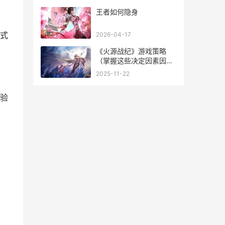
王者如何隐身
式
2026-04-17
《火源战纪》游戏策略
（掌握这些决定因素因素
火源战纪强度排行
2025-11-22
验