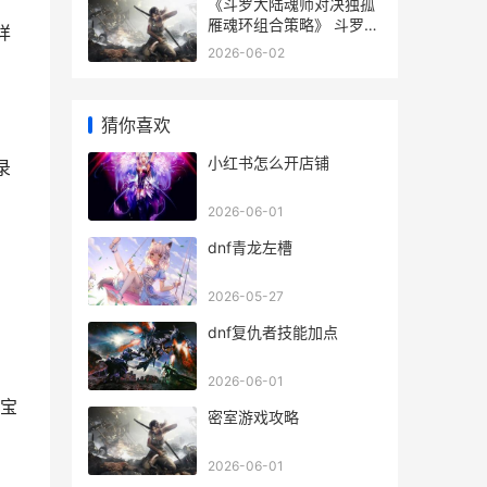
《斗罗大陆魂师对决独孤
雁魂环组合策略》 斗罗大
详
陆魂师对决无限资源版
2026-06-02
猜你喜欢
小红书怎么开店铺
录
2026-06-01
dnf青龙左槽
2026-05-27
dnf复仇者技能加点
2026-06-01
宝
密室游戏攻略
2026-06-01