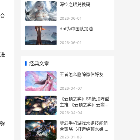
深空之眼兑换码
合
2026-06-01
dnf为中国队加油
2026-06-01
进
经典文章
王者怎么删除微信好友
2026-04-07
《云顶之弈》S9绝顶阵型
主推 《云顶之弈》云巅赛
道排名官网介绍
2026-04-04
躲
梦幻手机游戏水姐技能组
合策略（打造绝顶水姐 梦
幻西游手游小水
2026-01-08