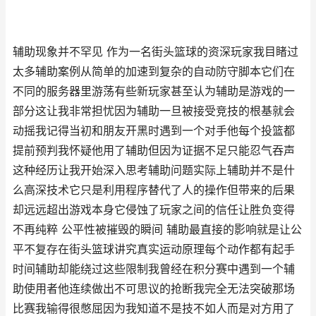
辅助现象并不罕见 作为一名街头篮球的资深玩家我目睹过
太多辅助案例从简单的加速到复杂的自动防守脚本它们在
不同的服务器里游荡有些新玩家甚至认为辅助是游戏的一
部分这让我非常担忧因为辅助一旦被接受竞技的根基就会
动摇我记得当初和朋友开黑时遇到一个对手他每个投篮都
提前预判我怀疑他用了辅助但因为证据不足只能忍气吞声
这种经历让我开始深入思考辅助问题实际上辅助并不是什
么高深技术它只是利用程序替代了人的操作但带来的后果
却远远超出游戏本身它侵蚀了玩家之间的信任让胜负变得
不再纯粹 公平性被摧毁的瞬间 辅助最直接的影响就是让公
平不复存在街头篮球讲究真实运动原理每个动作都有起手
时间辅助却能绕过这些限制我曾经在积分赛中遇到一个辅
助使用者他连续做出不可思议的抢断我完全无法突破那场
比赛我输得很憋屈因为我知道不是技不如人而是对方用了