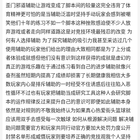
歪门邪道辅助让游戏变成了脚本间的较量这完全违背了体
育精神更可怕的是当辅助泛滥时坚持手动玩家会感到被嘲
笑他们十年的练习不如一个脚本这种挫败感迫使不少人放
弃游戏或者走向同样道路这是对竞技环境最残忍的改变 为
何有人选择辅助 为了探究辅助的吸引力我甚至采访过几个
使用辅助的玩家他们给出的理由大致相同都是为了上分或
者体验成就感但他们没有意识到这样获得的成就是虚幻的
真正的游戏乐趣在于通过练习看到自己的进步辅助就像兴
奋剂虽然短期内提高了成绩却损害了长期健康我相信大多
数玩家内心是排斥辅助的一时经受不住诱惑后往往陷入恶
性循环不过也有玩家把辅助当成研究工具这种人会研究脚
本的运作规律反过来提升自己的意识可即便如此辅助本身
依然是对规则的不敬我始终认为如果真心热爱街头篮球就
应该用双手去感受每一次触球 如何从根源解决问题 解决辅
助问题需要官方和玩家共同行动官方要加大处罚力度公开
封禁名单形成威慑玩家则要培养正确的竞技观我个人坚持