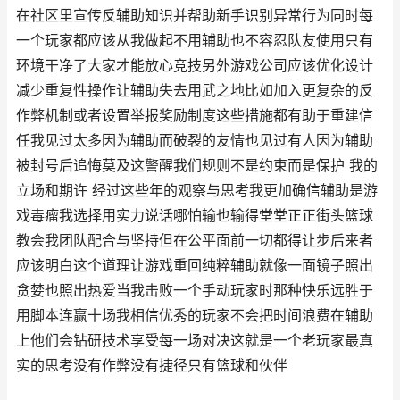
在社区里宣传反辅助知识并帮助新手识别异常行为同时每
一个玩家都应该从我做起不用辅助也不容忍队友使用只有
环境干净了大家才能放心竞技另外游戏公司应该优化设计
减少重复性操作让辅助失去用武之地比如加入更复杂的反
作弊机制或者设置举报奖励制度这些措施都有助于重建信
任我见过太多因为辅助而破裂的友情也见过有人因为辅助
被封号后追悔莫及这警醒我们规则不是约束而是保护 我的
立场和期许 经过这些年的观察与思考我更加确信辅助是游
戏毒瘤我选择用实力说话哪怕输也输得堂堂正正街头篮球
教会我团队配合与坚持但在公平面前一切都得让步后来者
应该明白这个道理让游戏重回纯粹辅助就像一面镜子照出
贪婪也照出热爱当我击败一个手动玩家时那种快乐远胜于
用脚本连赢十场我相信优秀的玩家不会把时间浪费在辅助
上他们会钻研技术享受每一场对决这就是一个老玩家最真
实的思考没有作弊没有捷径只有篮球和伙伴