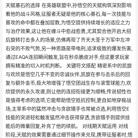
天赋基石的选择 在英雄联盟中,孙悟空的天赋构筑深刻影响
着他的战斗风格,征服者无疑是他的核心基石,每一次技能与
普攻的命中都在叠加层数,为悟空提供持续增长的适应之力
与治疗效果,这让他在缠斗中愈战愈勇,尤其契合他开启大招
后旋转打击多人的场景,仿佛再现了齐天大圣于万军中左冲
右突的不败气势,另一种思路是带电刑,追求极致的爆发伤害,
通过EAQA连招瞬间触发,旨在秒杀脆皮对手,但这要求玩家
拥有精准的切入时机判断。 关键符文搭配 精密系中的凯旋
与欢欣是悟空几乎不变的忠诚伙伴,凯旋在参与击杀后的回
复与额外金币,极大地增强了悟空团战生存与滚雪球能力,欢
欣提供的永久攻速,则让他的连招衔接更为顺畅,传说韧性也
是值得考虑的选项,它能帮助悟空抵抗控制,更自如地穿梭战
场,主宰系中的猛然冲击与贪欲猎手也常被点选,利用悟空E
技能的突进轻松触发猛然冲击获得穿透,贪欲猎手则提供技
能后的微量回复,补充了他的续航。 对线期天赋运用 对线
阶段,天赋的效果需要通过细节操作来兑现,携带征服者时,悟