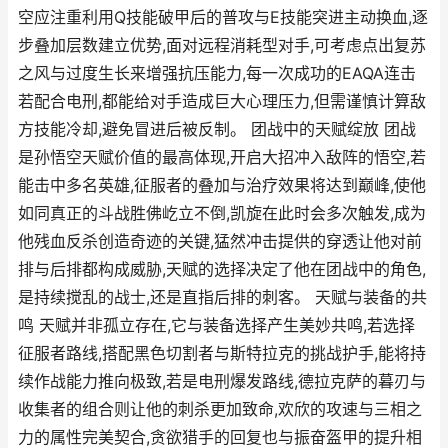
空应注重利用Q技能破甲后的普攻与E技能突进主动换血,逐
步叠加层数建立优势,面对远程消耗型对手,可考虑点出复苏
之风与过度生长来增强抗压能力,每一次成功的EAQA连击
若配合电刑,都能给对手造成巨大心理压力,但需谨慎计算敌
方技能冷却,避免冒进后被反制。 团战中的天赋绽放 团战
是孙悟空天赋价值的最高体现,开启大招冲入敌阵的悟空,若
能击中多名英雄,征服者的叠加与治疗效果将达到巅峰,使他
如同真正的斗战胜佛屹立不倒,凯旋在此时会多次触发,成为
他残血反杀创造奇迹的关键,猛然冲击提供的穿透让他对前
排与后排都构成威胁,天赋的选择决定了他在团战中的角色,
是持续搅乱的战士,还是直指后排的刺客。 天赋与装备的共
鸣 天赋并非孤立存在,它与装备选择产生美妙共鸣,若选择
征服者路线,搭配黑色切割者与斯特拉克的挑战护手,能将持
续作战能力推向极致,若是电刑爆发路线,德拉克萨的暮刃与
收集者的组合则让他的刺杀更加致命,欢欣的攻速与三相之
力的属性完美契合,贪欲猎手的回复也与振奋盔甲的提升相