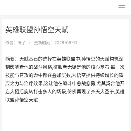
英雄联盟孙悟空天赋
作者：
咪子
•
更新时间：2026-06-11
摘要：天赋基石的选择在英雄联盟中,孙悟空的天赋构筑深
刻影响着他的战斗风格,征服者无疑是他的核心基石,每一次
技能与普攻的命中都在叠加层数,为悟空提供持续增长的适
应之力与治疗效果,这让他在缠斗中愈战愈勇,尤其契合他开
启大招后旋转打击多人的场景,仿佛再现了齐天大圣于,英雄
联盟孙悟空天赋