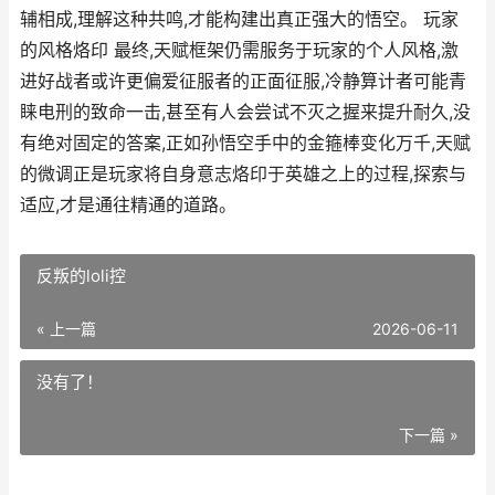
辅相成,理解这种共鸣,才能构建出真正强大的悟空。 玩家
的风格烙印 最终,天赋框架仍需服务于玩家的个人风格,激
进好战者或许更偏爱征服者的正面征服,冷静算计者可能青
睐电刑的致命一击,甚至有人会尝试不灭之握来提升耐久,没
有绝对固定的答案,正如孙悟空手中的金箍棒变化万千,天赋
的微调正是玩家将自身意志烙印于英雄之上的过程,探索与
适应,才是通往精通的道路。
反叛的loli控
« 上一篇
2026-06-11
没有了！
下一篇 »