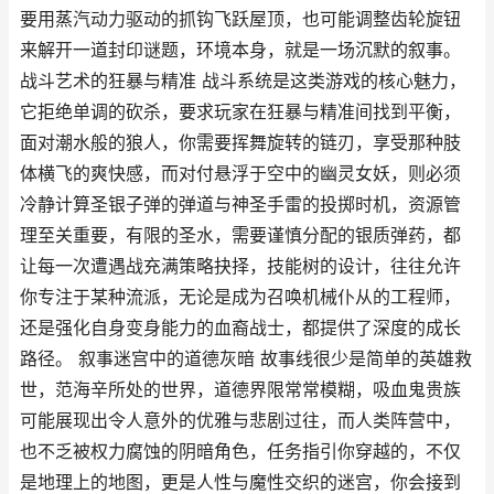
要用蒸汽动力驱动的抓钩飞跃屋顶，也可能调整齿轮旋钮
来解开一道封印谜题，环境本身，就是一场沉默的叙事。
战斗艺术的狂暴与精准 战斗系统是这类游戏的核心魅力，
它拒绝单调的砍杀，要求玩家在狂暴与精准间找到平衡，
面对潮水般的狼人，你需要挥舞旋转的链刃，享受那种肢
体横飞的爽快感，而对付悬浮于空中的幽灵女妖，则必须
冷静计算圣银子弹的弹道与神圣手雷的投掷时机，资源管
理至关重要，有限的圣水，需要谨慎分配的银质弹药，都
让每一次遭遇战充满策略抉择，技能树的设计，往往允许
你专注于某种流派，无论是成为召唤机械仆从的工程师，
还是强化自身变身能力的血裔战士，都提供了深度的成长
路径。 叙事迷宫中的道德灰暗 故事线很少是简单的英雄救
世，范海辛所处的世界，道德界限常常模糊，吸血鬼贵族
可能展现出令人意外的优雅与悲剧过往，而人类阵营中，
也不乏被权力腐蚀的阴暗角色，任务指引你穿越的，不仅
是地理上的地图，更是人性与魔性交织的迷宫，你会接到