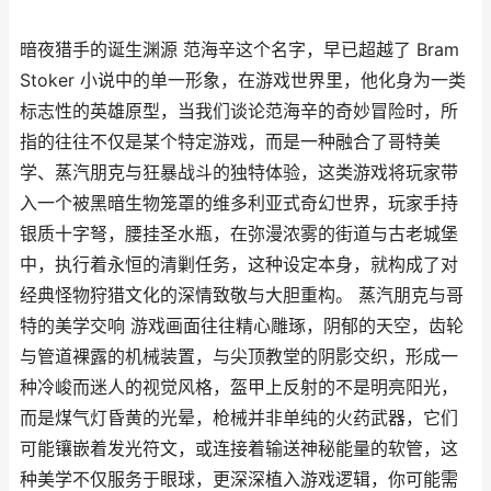
暗夜猎手的诞生渊源 范海辛这个名字，早已超越了 Bram
Stoker 小说中的单一形象，在游戏世界里，他化身为一类
标志性的英雄原型，当我们谈论范海辛的奇妙冒险时，所
指的往往不仅是某个特定游戏，而是一种融合了哥特美
学、蒸汽朋克与狂暴战斗的独特体验，这类游戏将玩家带
入一个被黑暗生物笼罩的维多利亚式奇幻世界，玩家手持
银质十字弩，腰挂圣水瓶，在弥漫浓雾的街道与古老城堡
中，执行着永恒的清剿任务，这种设定本身，就构成了对
经典怪物狩猎文化的深情致敬与大胆重构。 蒸汽朋克与哥
特的美学交响 游戏画面往往精心雕琢，阴郁的天空，齿轮
与管道裸露的机械装置，与尖顶教堂的阴影交织，形成一
种冷峻而迷人的视觉风格，盔甲上反射的不是明亮阳光，
而是煤气灯昏黄的光晕，枪械并非单纯的火药武器，它们
可能镶嵌着发光符文，或连接着输送神秘能量的软管，这
种美学不仅服务于眼球，更深深植入游戏逻辑，你可能需