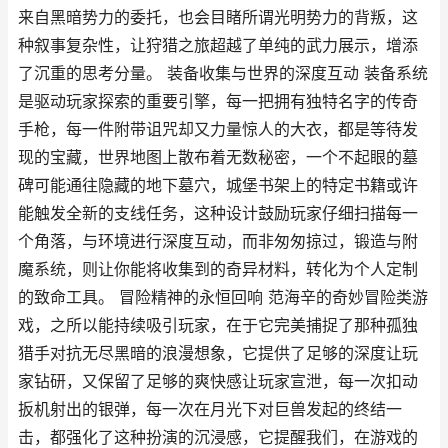
来自黑暗势力的委托，也会目睹所谓光明势力的背叛，这
种叙事复杂性，让狩猎之旅超越了单纯的武力展示，增添
了沉重的思考分量。 装备收集与世界的深度互动 装备系统
是驱动玩家探索的重要引擎，每一把拥有独特名字的传奇
手枪，每一件附带诅咒却又力量惊人的大衣，都是等待发
现的宝藏，世界地图上散布着无数秘密，一个不起眼的墓
碑可能通往隐藏的地下墓穴，城堡书架上的特定书籍或许
能触发全新的支线任务，这种设计鼓励玩家仔细扫描每一
个角落，与环境进行深度互动，而非匆匆掠过，锻造与附
魔系统，则让你能将收集到的奇异材料，转化为个人定制
的致命工具。 冒险精神的永恒回响 范海辛的奇妙冒险类游
戏，之所以能持续吸引玩家，在于它完美捕捉了那种孤独
猎手对抗无尽黑暗的浪漫想象，它提供了足够的深度让玩
家钻研，又保留了足够的爽快感让玩家宣泄，每一次扣动
扳机射出的银弹，每一次在月光下对巨兽发起的终结一
击，都强化了这种扮演的沉浸感，它提醒我们，在游戏的