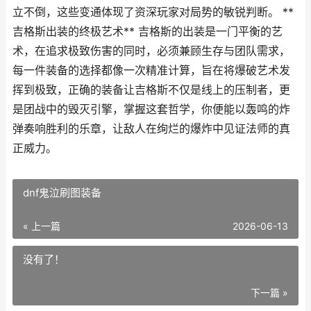
立不倒，这些变通体现了资深玩家对局势的敏锐判断。 **
吉格斯出装的终极艺术** 吉格斯的出装是一门平衡的艺
术，在追求极致伤害的同时，必须兼顾生存与团队需求，
每一件装备的选择都像一次精准计算，旨在将爆破艺术发
挥到极致，正确的装备让吉格斯不仅是线上的压制者，更
是团战中的毁灭引擎，掌握这套哲学，你便能以轰鸣的炸
弹奏响胜利的乐章，让敌人在绚烂的爆炸中见证法师的真
正威力。
dnf鬼泣刷图装备
« 上一篇
2026-06-13
没有了！
下一篇 »