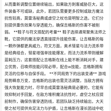
从而重新调整位置继续输出，如果敌方刺客威胁巨大，这
件装备不可或缺，此外，若团队需要更多控制或敌方魔法
抗性较高，莫雷洛秘典或虚空之杖也是明智之选，它们分
别提供重伤效果与穿透能力，确保吉格斯的伤害不被削
弱。 **鞋子与符文搭配的考量** 鞋子选择通常聚焦法师之
靴，它提供的魔法穿透直接提升技能伤害，让吉格斯的每
一颗炸弹都更具威力，符文方面，奥术彗星与法力流系带
是经典组合，彗星增强单技能爆发，而法力流系带则缓解
蓝耗压力，这套搭配让吉格斯在线上能不断消耗对手，建
立优势，召唤师技能闪现必带，配合w技能，吉格斯拥有
灵活的位移与自保手段。 **不同局势下的出装变通** 游戏
局势瞬息万变，吉格斯的出装也需灵活调整，当敌方拥有
强大恢复能力时，尽早合成莫雷洛秘典是必要的，它能有
效抑制对手回复，在敌方堆积魔法抗性时，虚空之杖应提
前制作，确保伤害穿透防线，若团队缺乏持续输出，大天
使之杖可提供充足法力与护盾，让吉格斯在漫长团战中屹