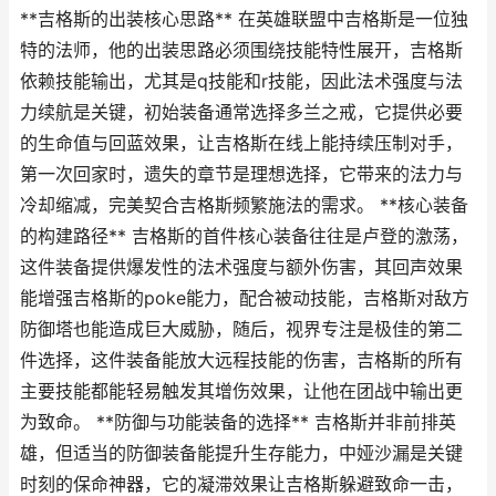
**吉格斯的出装核心思路** 在英雄联盟中吉格斯是一位独
特的法师，他的出装思路必须围绕技能特性展开，吉格斯
依赖技能输出，尤其是q技能和r技能，因此法术强度与法
力续航是关键，初始装备通常选择多兰之戒，它提供必要
的生命值与回蓝效果，让吉格斯在线上能持续压制对手，
第一次回家时，遗失的章节是理想选择，它带来的法力与
冷却缩减，完美契合吉格斯频繁施法的需求。 **核心装备
的构建路径** 吉格斯的首件核心装备往往是卢登的激荡，
这件装备提供爆发性的法术强度与额外伤害，其回声效果
能增强吉格斯的poke能力，配合被动技能，吉格斯对敌方
防御塔也能造成巨大威胁，随后，视界专注是极佳的第二
件选择，这件装备能放大远程技能的伤害，吉格斯的所有
主要技能都能轻易触发其增伤效果，让他在团战中输出更
为致命。 **防御与功能装备的选择** 吉格斯并非前排英
雄，但适当的防御装备能提升生存能力，中娅沙漏是关键
时刻的保命神器，它的凝滞效果让吉格斯躲避致命一击，