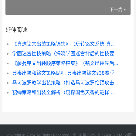
下一篇 »
延伸阅读
《真迹铭文出装策略锦集》（玩转铭文系统 真伤铭文怎么配
学园迷宫性技策略（揭晓学园迷宫背后的性技要领 校园迷宫超现实难度
《藤蔓铭文出装顺序策略锦集》（铭文出装先后顺序详细解答 藤蔓符文怎么获得
典韦出装和铭文策略贴吧 典韦出装铭文s38赛季
马可波罗教学出装策略（打造马可波罗绝顶攻击装备 马可波罗新手教学
貂蝉策略和出装全解析（窥探国色天香的谜样 貂蝉策略和出装攻略
Copyright © 2024 All Rights Reserved.
京ICP备2025130124号-7
XML地图