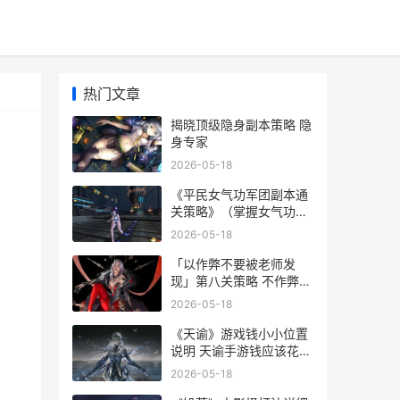
热门文章
揭晓顶级隐身副本策略 隐
身专家
2026-05-18
《平民女气功军团副本通
关策略》（掌握女气功军
团副本策略 女气功攻略
2026-05-18
「以作弊不要被老师发
现」第八关策略 不作弊的
话
2026-05-18
《天谕》游戏钱小小位置
说明 天谕手游钱应该花在
哪
2026-05-18