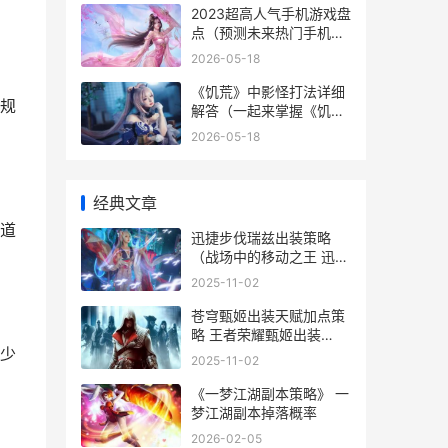
2023超高人气手机游戏盘
点（预测未来热门手机游
戏
2026-05-18
《饥荒》中影怪打法详细
规
解答（一起来掌握《饥
荒》中如何应对影怪的方
2026-05-18
式吧 饥荒影怪掉落什么
经典文章
道
迅捷步伐瑞兹出装策略
（战场中的移动之王 迅捷
步伐触发条件
2025-11-02
苍穹甄姬出装天赋加点策
略 王者荣耀甄姬出装
少
2021
2025-11-02
《一梦江湖副本策略》 一
梦江湖副本掉落概率
2026-02-05