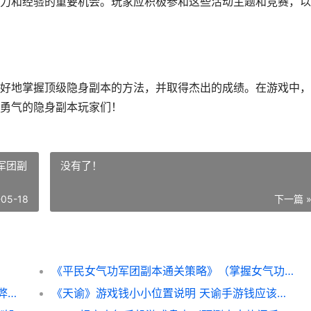
力和经验的重要机会。玩家应积极参和这些活动主题和竞赛，以
好地掌握顶级隐身副本的方法，并取得杰出的成绩。在游戏中，
勇气的隐身副本玩家们！
军团副
没有了！
-05-18
下一篇 
《平民女气功军团副本通关策略》（掌握女气功军团副本策略 女气功攻略
「以作弊不要被老师发现」第八关策略 不作弊的话
《天谕》游戏钱小小位置说明 天谕手游钱应该花在哪