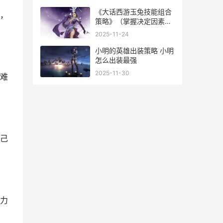
《大话西游玉兔技能组合
，
策略》（掌握决定因素诀
窍 大话西游2玉兔怎么获
2025-11-24
得
小明的英雄出装策略 小明
怎么出装最强
2025-11-30
难
己
力