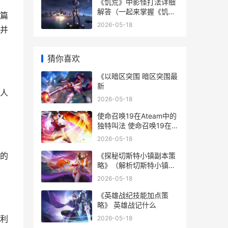
《饥荒》中影怪打法详细
解答（一起来掌握《饥
篇
荒》中如何应对影怪的方
2026-05-18
并
式吧 饥荒影怪掉落什么
猜你喜欢
《以暗区突围 暗区突围最
新
人
2026-05-18
使命召唤19在Ateam中的
独特叫法 使命召唤19在线
人数
2026-05-18
的
《探秘切斯特小镇副本策
略》（解析切斯特小镇副
本的奇遇和挑战 切斯特小
2026-05-18
镇地区的图像变更为“切斯
特小镇废墟”形态后
《英雄战纪技能加点策
略》 英雄战记什么
利
2026-05-18