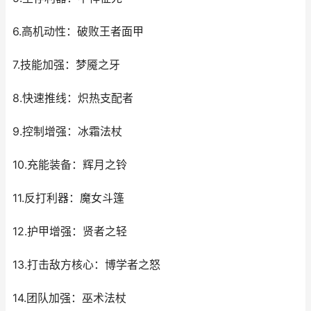
6.高机动性：破败王者面甲
7.技能加强：梦魇之牙
8.快速推线：炽热支配者
9.控制增强：冰霜法杖
10.充能装备：辉月之铃
11.反打利器：魔女斗篷
12.护甲增强：贤者之轻
13.打击敌方核心：博学者之怒
14.团队加强：巫术法杖