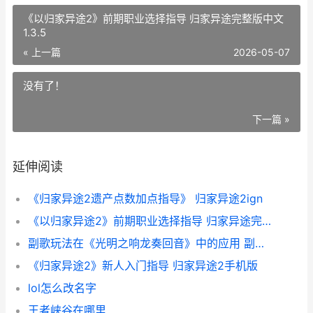
《以归家异途2》前期职业选择指导 归家异途完整版中文
1.3.5
« 上一篇
2026-05-07
没有了！
下一篇 »
延伸阅读
《归家异途2遗产点数加点指导》 归家异途2ign
《以归家异途2》前期职业选择指导 归家异途完整版中文1.3.5
副歌玩法在《光明之响龙奏回音》中的应用 副歌在哪
《归家异途2》新人入门指导 归家异途2手机版
lol怎么改名字
王者峡谷在哪里