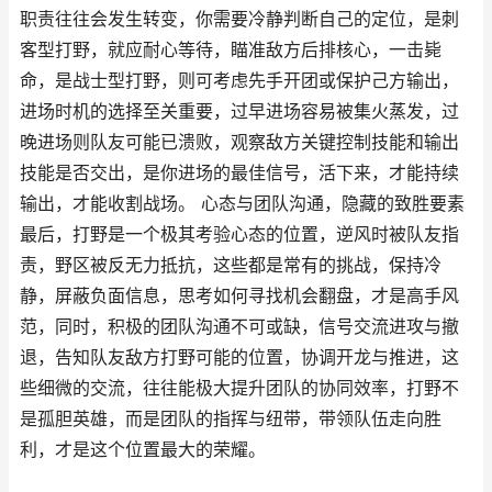
职责往往会发生转变，你需要冷静判断自己的定位，是刺
客型打野，就应耐心等待，瞄准敌方后排核心，一击毙
命，是战士型打野，则可考虑先手开团或保护己方输出，
进场时机的选择至关重要，过早进场容易被集火蒸发，过
晚进场则队友可能已溃败，观察敌方关键控制技能和输出
技能是否交出，是你进场的最佳信号，活下来，才能持续
输出，才能收割战场。 心态与团队沟通，隐藏的致胜要素
最后，打野是一个极其考验心态的位置，逆风时被队友指
责，野区被反无力抵抗，这些都是常有的挑战，保持冷
静，屏蔽负面信息，思考如何寻找机会翻盘，才是高手风
范，同时，积极的团队沟通不可或缺，信号交流进攻与撤
退，告知队友敌方打野可能的位置，协调开龙与推进，这
些细微的交流，往往能极大提升团队的协同效率，打野不
是孤胆英雄，而是团队的指挥与纽带，带领队伍走向胜
利，才是这个位置最大的荣耀。