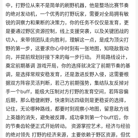
中，打野位从来不是简单的刷野机器，他是整场比赛节奏
的绝对发动机，一个优秀的打野玩家，需要对全局拥有敏
锐的洞察力和果断的决策力，你的任务不仅仅是发育，更
是要通过野区资源控制，线上支援突袭，以及关键团战的
切入，来带领团队走向胜利，理解这一点，是成为顶尖打
野的第一步，这要求你心中时刻有一张地图，知晓敌我动
向，并提前规划好接下来的每一步行动。 开局路线设计，
奠定前期基调 游戏开局，你的选择就决定了前期节奏的基
调，是选择常规安稳发育，还是激进反野入侵，这需要根
据双方阵容灵活判断，若己方前期强势，集结队友反掉对
手一个buff，能极大压制对方打野的发育空间，若阵容偏
后期，那么稳健刷野，快速到达四级则是更稳妥的选择，
记住，无论哪种路线，都要时刻观察小地图，留意敌方线
上英雄的消失，避免被反蹲，成功拿到第一个buff后，你
的节奏齿轮便正式开始转动。 资源掌控艺术，经济与经验
的绝对领先 打野的经济来源，主要依赖于野区资源，但优