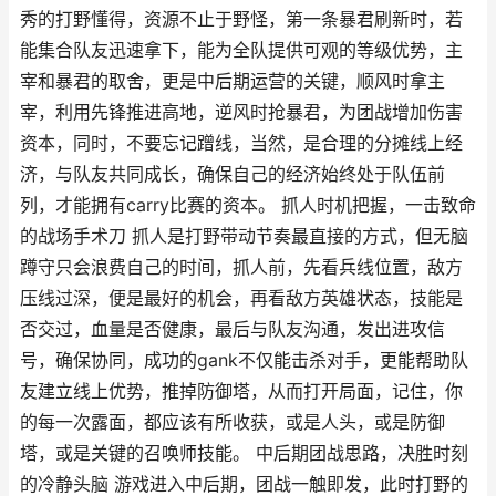
秀的打野懂得，资源不止于野怪，第一条暴君刷新时，若
能集合队友迅速拿下，能为全队提供可观的等级优势，主
宰和暴君的取舍，更是中后期运营的关键，顺风时拿主
宰，利用先锋推进高地，逆风时抢暴君，为团战增加伤害
资本，同时，不要忘记蹭线，当然，是合理的分摊线上经
济，与队友共同成长，确保自己的经济始终处于队伍前
列，才能拥有carry比赛的资本。 抓人时机把握，一击致命
的战场手术刀 抓人是打野带动节奏最直接的方式，但无脑
蹲守只会浪费自己的时间，抓人前，先看兵线位置，敌方
压线过深，便是最好的机会，再看敌方英雄状态，技能是
否交过，血量是否健康，最后与队友沟通，发出进攻信
号，确保协同，成功的gank不仅能击杀对手，更能帮助队
友建立线上优势，推掉防御塔，从而打开局面，记住，你
的每一次露面，都应该有所收获，或是人头，或是防御
塔，或是关键的召唤师技能。 中后期团战思路，决胜时刻
的冷静头脑 游戏进入中后期，团战一触即发，此时打野的