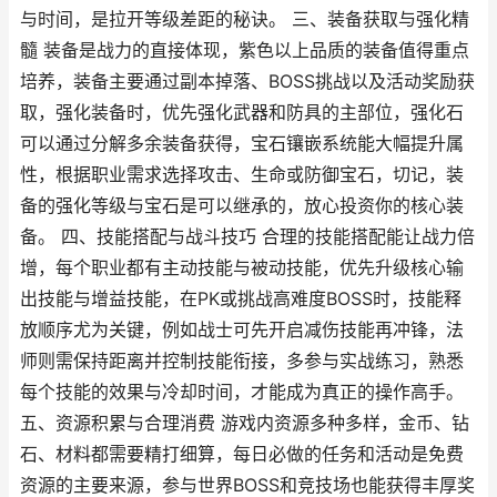
与时间，是拉开等级差距的秘诀。 三、装备获取与强化精
髓 装备是战力的直接体现，紫色以上品质的装备值得重点
培养，装备主要通过副本掉落、BOSS挑战以及活动奖励获
取，强化装备时，优先强化武器和防具的主部位，强化石
可以通过分解多余装备获得，宝石镶嵌系统能大幅提升属
性，根据职业需求选择攻击、生命或防御宝石，切记，装
备的强化等级与宝石是可以继承的，放心投资你的核心装
备。 四、技能搭配与战斗技巧 合理的技能搭配能让战力倍
增，每个职业都有主动技能与被动技能，优先升级核心输
出技能与增益技能，在PK或挑战高难度BOSS时，技能释
放顺序尤为关键，例如战士可先开启减伤技能再冲锋，法
师则需保持距离并控制技能衔接，多参与实战练习，熟悉
每个技能的效果与冷却时间，才能成为真正的操作高手。
五、资源积累与合理消费 游戏内资源多种多样，金币、钻
石、材料都需要精打细算，每日必做的任务和活动是免费
资源的主要来源，参与世界BOSS和竞技场也能获得丰厚奖