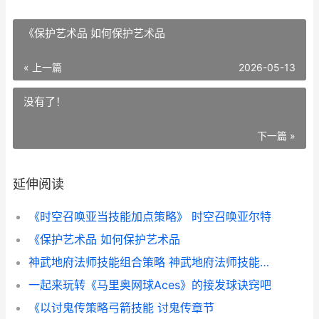
《保护艺术品 如何保护艺术品
« 上一篇
2026-05-13
没有了！
下一篇 »
延伸阅读
《时空召唤亚当技能加点策略》 时空召唤亚尔特
《保护艺术品 如何保护艺术品
神武地府法师技能组合策略 神武地府法师技能介绍
一起来玩转《马里奥网球Aces》的接发球诀窍吧
《以讨鬼传策略弓箭技能 讨鬼传章节