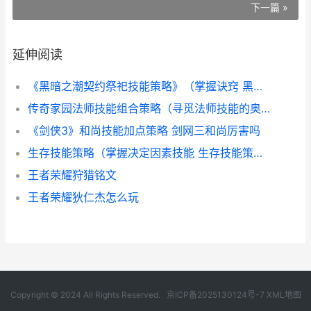
下一篇 »
延伸阅读
《黑暗之潮契约祭祀技能策略》（掌握诀窍 黑暗之潮契约0.1折
传奇家园法师技能组合策略（寻觅法师技能的奥秘 传奇法师之家
《剑侠3》和尚技能加点策略 剑网三和尚厉害吗
生存技能策略（掌握决定因素技能 生存技能策略是什么
王者荣耀狩猎铭文
王者荣耀狄仁杰怎么玩
Copyright © 2024 All Rights Reserved.
京ICP备2025130124号-7
XML地图