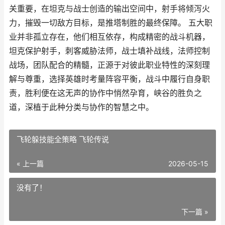
关重要，在坦克与战士创造的输出空间中，射手将倾泻火
力，摧毁一切敌方目标，是推塔制胜的最终保障。 五大职
业并非孤立存在，他们相互依存，构成精密的战斗机器，
坦克保护射手，刺客威胁法师，战士填补战线，法师控制
战场，团队配合的精髓，正源于对彼此职业特性的深刻理
解与尊重，选择英雄时考量阵容平衡，战斗中履行自身职
责，胜利便在这无声的协作中悄然孕育，峡谷的胜负之
道，深植于此种分类与协作的智慧之中。
飞轮躲技能全策略 飞轮传说
« 上一篇
2026-05-15
没有了！
下一篇 »