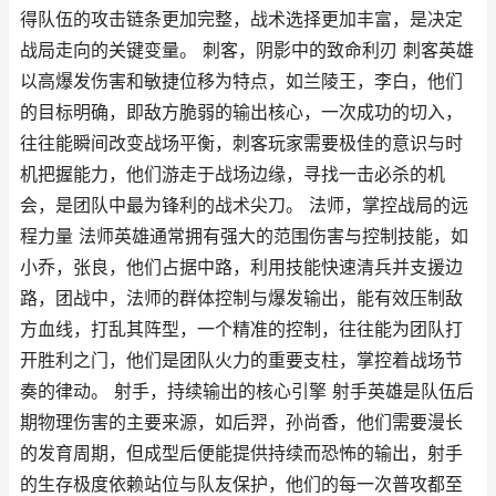
得队伍的攻击链条更加完整，战术选择更加丰富，是决定
战局走向的关键变量。 刺客，阴影中的致命利刃 刺客英雄
以高爆发伤害和敏捷位移为特点，如兰陵王，李白，他们
的目标明确，即敌方脆弱的输出核心，一次成功的切入，
往往能瞬间改变战场平衡，刺客玩家需要极佳的意识与时
机把握能力，他们游走于战场边缘，寻找一击必杀的机
会，是团队中最为锋利的战术尖刀。 法师，掌控战局的远
程力量 法师英雄通常拥有强大的范围伤害与控制技能，如
小乔，张良，他们占据中路，利用技能快速清兵并支援边
路，团战中，法师的群体控制与爆发输出，能有效压制敌
方血线，打乱其阵型，一个精准的控制，往往能为团队打
开胜利之门，他们是团队火力的重要支柱，掌控着战场节
奏的律动。 射手，持续输出的核心引擎 射手英雄是队伍后
期物理伤害的主要来源，如后羿，孙尚香，他们需要漫长
的发育周期，但成型后便能提供持续而恐怖的输出，射手
的生存极度依赖站位与队友保护，他们的每一次普攻都至