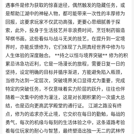
遇事件是修为获取的惊喜途径，偶然触发的隐藏任务，或
是帮助江湖中的神秘人物，都可能带来一次性的丰厚修为
回报，这要求玩家不仅武功高强，更要心思细腻善于探
索，此外，投身于生活技艺并非浪费时间，烹饪制药锻造
琴棋书画，这些看似与战斗无关的技艺，在提升到一定境
界时，亦能反馈修为，它们体现了九阴真经世界中修为与
人生体验的深度融合。 **持之以恒与境界突破** 修为的积
累忌讳急功近利，它是一场漫长的旅程，需要日复一日的
坚持，设定明确的目标并循序渐进，方能避免陷入瓶颈，
当修为达到一定层次，突破境界关口显得尤为重要，完成
特定的突破任务，不仅意味着实力阶层的跃升，往往也伴
随着一次集中的修为灌注，这是对长期积累的一次盛大总
结，也是迈向更高武学殿堂的通行证。 江湖之路没有终
点，修为的追求亦无止境，它交织在每日的勤勉，每战的
勇气，每次的机缘与每刻的生活体验之中，这条道路考验
着每位玩家的耐心与智慧，最终塑造出独一无二的武林传