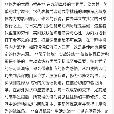
**修为的本质与根基** 在九阴真经的世界里，修为并非简
单的数字增长，它代表着武者对武学精髓的理解深度与身
体内力的累积厚度，修为的获得，首先建立在扎实的日常
修行之上，每日完成门派任务与江湖历练是基础，这些看
似重复的劳作，实则默默锤炼着筋骨与心性，为内力增长
打下看不见的根基，打坐调息更是不可或缺，在宁静中引
导内力流转，如同涓涓细流汇入江河，这是最传统也最稳
定的修为来源。 **武学修炼与实战淬炼** 仅仅依靠日常积
累是不够的，主动修炼各类武学招式至关重要，每套武学
的研习与演练，都会带来相应的修为感悟，从粗浅的入门
功夫到高深的门派绝学，层层递进，修为也随之精进，而
实战则是修为飞跃的关键催化剂，在擂台切磋中验证所
学，在野外对抗中应变求生，每一次成功的交锋，尤其是
与高手过招后，所获得的修为奖励往往远超平静修炼，江
湖中的禁地挑战与团队副本，更是淬炼武者并获得丰厚修
为的试炼场。 **奇遇机缘与生活之道** 江湖充满意外，奇