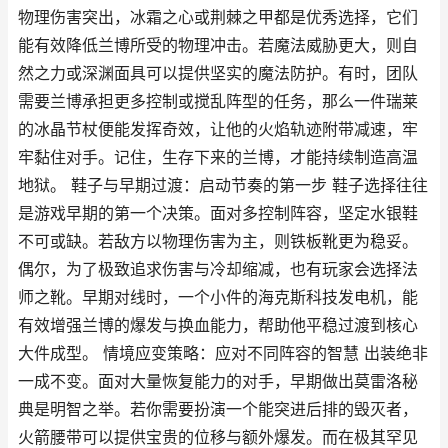
物理伤害突出，冰霜之心或荆棘之甲都是优秀选择，它们
能有效降低兰博所受的物理冲击。若魔法威胁更大，则自
然之力或深渊面具可以提供坚实的魔法防护。有时，团队
需要兰博承担更多控制或搅乱阵型的任务，那么一件瑞莱
的冰晶节杖便能发挥奇效，让他的火焰轨迹附带减速，牢
牢黏住对手。记住，生存下来的兰博，才能持续制造高温
地狱。 鞋子与早期过渡：启动节奏的第一步 鞋子选择往往
是游戏早期的第一个决策。面对多控制阵容，坚定水银鞋
不可或缺。若敌方以物理伤害为主，则铁板靴更为稳妥。
偶尔，为了极致追求伤害与冷却缩减，也有玩家会选择法
师之靴。早期对线时，一个小件的海克斯科技发电机，能
有效增强兰博的爆发与换血能力，帮助他平稳过渡到核心
大件成型。 情境应变策略：应对不同阵容的智慧 出装绝非
一成不变。面对大量恢复能力的对手，早期做出莫雷洛秘
典是明智之举。若你需要扮演一个能突进后排的毁灭者，
火箭腰带可以提供宝贵的位移与额外爆发。而在极其罕见