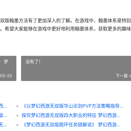
双版翰墨方法有了更加深入的了解。在游戏中，翰墨体系是特别
。希望大家能够在游戏中更好地利用翰墨体系，获取更多的趣味
》 梦
没有了！
-05-23
下一篇 
《梦幻西游无双版》翰墨方法解析策略 梦幻西游2无双
《以梦幻西游无双版华山论剑PVP方法策略指导》 梦幻西游之无幻笛
梦幻西游无双版鬼将金色攻宠选择解析 网页版梦幻西游
探究梦幻西游无双版四大职业的特征 梦幻西游无级别是啥意思
《梦幻西游无双版龙宫宝宝策略》 梦幻西游无双徽记有什么用
《梦幻西游无双版跑环任务链解说》 梦幻西游无双版攻略大全