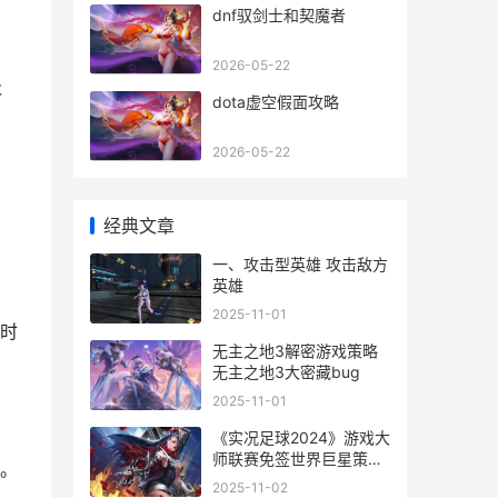
dnf驭剑士和契魔者
2026-05-22
级
dota虚空假面攻略
2026-05-22
经典文章
一、攻击型英雄 攻击敌方
英雄
2025-11-01
时
无主之地3解密游戏策略
无主之地3大密藏bug
2025-11-01
《实况足球2024》游戏大
师联赛免签世界巨星策略
。
《实况足球2019》球队数
2025-11-02