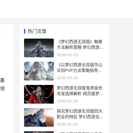
热门文章
《梦幻西游无双版》翰墨
方法解析策略 梦幻西游2
无双
2026-05-23
《以梦幻西游无双版华山
论剑PVP方法策略指导》
梦幻西游之无幻笛
2026-05-23
墨
梦幻西游无双版鬼将金色
领
攻宠选择解析 网页版梦幻
西游
2026-05-23
探究梦幻西游无双版四大
职业的特征 梦幻西游无级
别是啥意思
2026-05-23