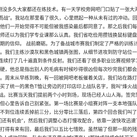
公测没多久大家都还在练技术。有一天学校旁网吧门口贴了一张大
乡而战”。我站在那里看了很久，心里燃起一种从未有过的冲动。
他们一开始觉得不可能但被我感染最后都同意了。那之后我们每
师还以为我们学专业课那么认真。我们省吃俭用攒钱换鼠标键盘
期的信仰。 战前磨砺。为了备战城市赛我们制定了严格的训练
。我们主练沙漠灰和黑色城镇两张图，从细节进攻到防守站位一
连续打了几十遍直到条件反射。我们还看了很多职业比赛视频学
硬，他总是指出别人的毛病有时候吵得很凶但每次吵完我们都会
。周末从早练到晚，有一回被网吧老板催着关店，我们站在路灯
买了统一的黑色T恤让旁边的打印店印上战队名字，我叫“烽火战
激战。比赛当天我们提前两个小时到场，现场已经人山人海。签完
但心里告诉自己别紧张。第一场比赛是小组赛对阵一支本地强队
不到位连续丢掉前三分，比分零比三落后，第四个回合我们叫了
们还有机会”，然后我们调整心态打慢攻配合，依靠一波快攻迅速
打得有来有回，最后我们以五比七惜败。虽然输了但那一局的残