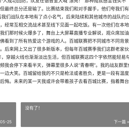
个人成功回防，队友在语音里大喊“漂亮！”那种成就感金钱买不
但最终总分还是输了。比赛结束我们和对手握手，他们夸我们有
后我们战队在本地有了点小名气，后来陆续和其他城市的战队约
，经常互相交流战术甚至线下见面一起吃饭。有一次他们在本地
我们那时候火爆多了，舞台上大屏幕直播专业解说，观众席加油
佛看到了所有热爱这个游戏的人。百城联赛把不同城市不同背景
。后来网上又出了很多新版本，但每年百城赛季我们这群老家伙
年，穿越火线也渐渐淡出生活，但百城联赛这四个字依然能轻易
频我会停下来看半天，弹幕里很多人说“青春啊”。我的战友群里
一边大笑。百城留给我的不只是枪法或者胜负，更是一段有温度
后悔。未来的某一天我或许会带着孩子去看百城比赛，指着舞台
没有了！
-05-25
下一篇 