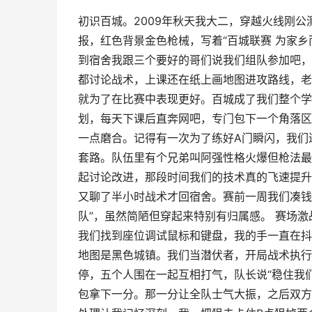
初识百城。2009年秋天我大二，穿越火线刚
报，红色背景金色枪械，写着“百城联赛 为家
到宿舍我跟三个要好的哥们说我们组队参加吧，
都讨论战术，上课还在纸上画地图进攻路线，老
就为了在比赛中表现更好。百城成了我们整个学
划，每天下课后直奔网吧，专门包下一个角落区
一点磨合。记得有一次为了练好A门瞬闪，我们
套路。队伍里有个兄弟叫阿强性格火爆但枪法最
起讨论改进，那段时间我们的技术真的飞速提升
又聊了半小时战术才回宿舍。赛前一周我们凑钱
队”，虽然简陋但穿起来特别有归属感。 赛场
我们找到座位调试鼠标和键盘，我的手一直在抖
地图是黑色城镇。我们当潜伏者，开局战术执行
停，五个人围在一起互相打气，队长说“稳住我
包拿下一分。那一分让全队士气大振，之后双方