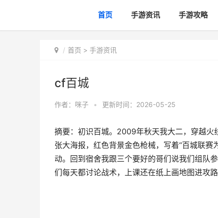
首页
手游资讯
手游攻略
首页
>
手游资讯
cf百城
作者：
咪子
•
更新时间：2026-05-25
摘要：初识百城。2009年秋天我大二，穿越
张大海报，红色背景金色枪械，写着“百城联赛
动。回到宿舍我跟三个要好的哥们说我们组队参
们每天都讨论战术，上课还在纸上画地图进攻路线