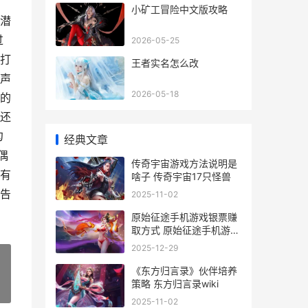
小矿工冒险中文版攻略
潜
过
2026-05-25
打
王者实名怎么改
声
2026-05-18
的
还
勾
经典文章
偶
传奇宇宙游戏方法说明是
有
啥子 传奇宇宙17只怪兽
告
2025-11-02
原始征途手机游戏银票赚
取方式 原始征途手机游戏
大全
2025-12-29
《东方归言录》伙伴培养
策略 东方归言录wiki
»
2025-11-02