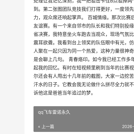
处理让我记忆深刻，我一把狙击卡住B点狙掉两
到。第二张图团队竞技我们打得更好，一度领先
力，观众席还响起掌声。 百城情缘。那次比赛
友谊赛。有一个来自邻市的队长和我们特别投缘
省决赛，我特意坐火车跑去当观众，现场气氛比
震耳欲聋。我看到台上领奖的队伍眼中有光，仿
人聚在一起只因为同一个热爱，这种力量很神奇
是会聊上几句。 青春烙印。如今我已经工作多
起我的回忆。有时在短视频里刷到当年的比赛视
尔还会有人甩出十几年前的截图，大家一边挖苦
汗水的日子。它教会我无论做什么拼尽全力就不
诉他这是爸爸当年追过的梦。
qq飞车雷诺永久
« 上一篇
2026