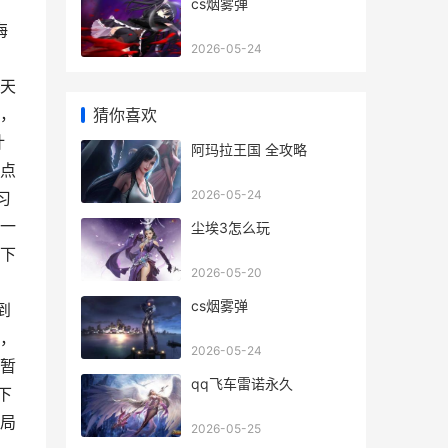
cs烟雾弹
海
2026-05-24
回
天
，
猜你喜欢
计
阿玛拉王国 全攻略
点
2026-05-24
习
一
尘埃3怎么玩
下
2026-05-20
cs烟雾弹
到
，
2026-05-24
暂
qq飞车雷诺永久
下
局
2026-05-25