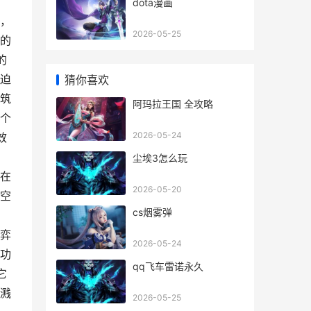
dota漫画
，
2026-05-25
的
的
迫
猜你喜欢
筑
阿玛拉王国 全攻略
个
2026-05-24
效
尘埃3怎么玩
在
2026-05-20
空
cs烟雾弹
，
弈
2026-05-24
功
qq飞车雷诺永久
它
溅
2026-05-25