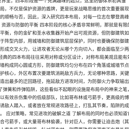
世界里，四本阶段是一个充满趣味的起点，这里防御体系初具雏
局，不仅是保护资源的盾牌，更是玩家战略思维的首次重要展现
的顺畅与否，因此，深入研究四本布局，对每一位志在攀登高峰
，资源与防御的平衡 四本阶段的核心矛盾非常鲜明，那就是有限
平衡，你的金矿和圣水收集器开始产出可观资源，但防御建筑如
于阵型内部，用城墙和防御建筑层层保护，同时也要确保防御建
形成交叉火力，让进攻者无论从哪个方向切入，都会面临至少两
 经典的四本布局往往采用对称或分区设计，对称布局美观且能有
墙构成同心圆或方形，防御建筑均匀分布在四个角落或城墙节点
护核心，外区布置次要建筑消耗敌方兵力，无论哪种思路，关键
造出最多的迂回路径，拖延敌方进攻时间，为防御火力争取输出
有了弹簧和炸弹陷阱，这些看似不起眼的设施是布局中的神来之笔
以有效杀伤集中的低级部队，比如哥布林或弓箭手，更高级的博
诱敌人踏入，或者放在常规进攻路径上，打乱其节奏，陷阱的成
。 应对策略，常见进攻的破解之道 了解布局的同时也必须知道
合弓箭手，或大量哥布林偷袭，针对巨人，你需要让迫击炮（其