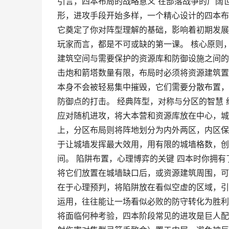
引言，四本布局的战略意义 在部落战争的广阔
形，进攻手段开始多样，一个精心设计的四本布
它奠定了你对阵型理解的基础，影响着初期发展
玩家而言，都是不可或缺的第一课。 核心原则
建筑空间与需要保护的资源库和防御设施之间的
击炮和箭塔数量有限，布局时必须将资源建筑置
本身不会被轻易集中摧毁，它们需要分散布置，
防御点的打击。 经典阵型，对称与分区的智慧
应对随机进攻，将大本营和资源库放在中心，城
上，分区布局则将阵地划分为内外两区，内区保
于让城墙发挥最大效用，用有限的城墙格数，创
间。 陷阱布置，心理博弈的关键 四本时你拥
将它们放置在城墙缺口后，或资源建筑周围，可
在于心理预判，将陷阱放在看似空虚的区域，引
运用，往往能让一场看似必败的防守转化为胜利
将面临何种考验，四本阶段常见的进攻是巨人配