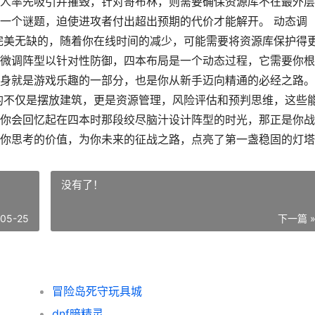
人率先吸引并摧毁，针对哥布林，则需要确保资源库不在最外层
一个谜题，迫使进攻者付出超出预期的代价才能解开。 动态调
完美无缺的，随着你在线时间的减少，可能需要将资源库保护得
微调阵型以针对性防御，四本布局是一个动态过程，它需要你根
身就是游戏乐趣的一部分，也是你从新手迈向精通的必经之路。
的不仅是摆放建筑，更是资源管理，风险评估和预判思维，这些
你会回忆起在四本时那段绞尽脑汁设计阵型的时光，那正是你战
你思考的价值，为你未来的征战之路，点亮了第一盏稳固的灯塔
没有了！
-05-25
下一篇 
冒险岛死守玩具城
dnf暗精灵