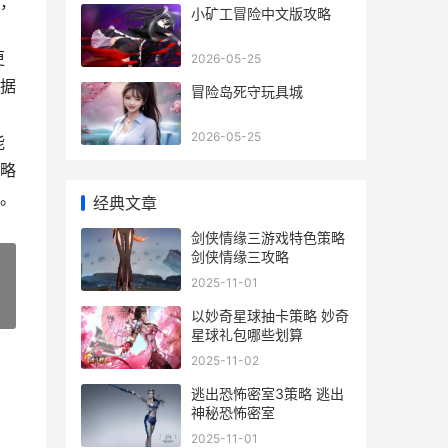
，
小矿工冒险中文版攻略
更
2026-05-25
据
冒险岛死守玩具城
2026-05-25
能
略
。
经典文章
剑侠情缘三游戏特色策略
剑侠情缘三攻略
2025-11-01
»
以妙奇星球抽卡策略 妙奇
星球礼包哪些划算
2025-11-02
逃出恐怖密室3策略 逃出
神秘恐怖密室
2025-11-01