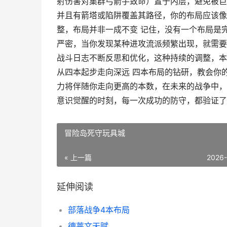
射伤害对集群弓箭手致命）置于内层，避免被巨
并且有箭塔或陷阱覆盖其路径，你的布局应该像
整，布局并非一成不变 记住，没有一个布局是
严密，当你发现某种进攻流派频繁出现，就需要
战斗日志不断反思和优化，这种持续的调整，本
从四本起步走向深远 四本布局的钻研，教会你
力将伴随你走向更高的本数，在未来的战争中，
意识觉醒的时刻，每一次成功的防守，都验证了
冒险岛死守玩具城
« 上一篇
2026
延伸阅读
部落战争4本布局
德莱文天赋