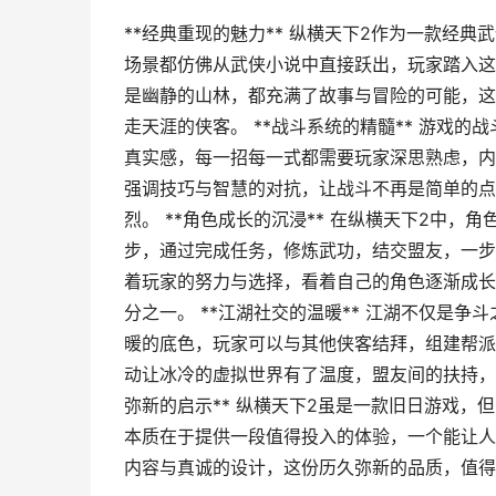
**经典重现的魅力** 纵横天下2作为一款经
场景都仿佛从武侠小说中直接跃出，玩家踏入这
是幽静的山林，都充满了故事与冒险的可能，这
走天涯的侠客。 **战斗系统的精髓** 游戏
真实感，每一招每一式都需要玩家深思熟虑，内
强调技巧与智慧的对抗，让战斗不再是简单的点
烈。 **角色成长的沉浸** 在纵横天下2中
步，通过完成任务，修炼武功，结交盟友，一步
着玩家的努力与选择，看着自己的角色逐渐成长
分之一。 **江湖社交的温暖** 江湖不仅是
暖的底色，玩家可以与其他侠客结拜，组建帮派
动让冰冷的虚拟世界有了温度，盟友间的扶持，
弥新的启示** 纵横天下2虽是一款旧日游戏
本质在于提供一段值得投入的体验，一个能让人
内容与真诚的设计，这份历久弥新的品质，值得