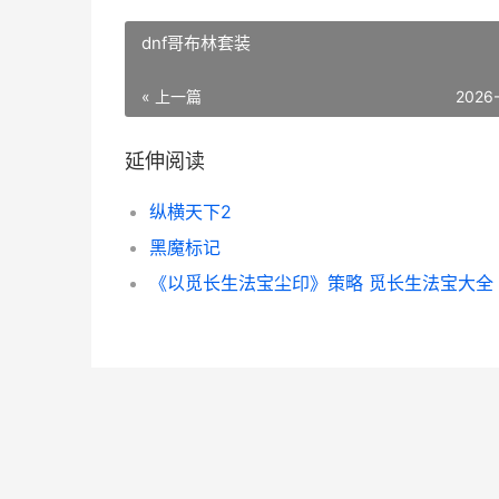
dnf哥布林套装
« 上一篇
2026
延伸阅读
纵横天下2
黑魔标记
《以觅长生法宝尘印》策略 觅长生法宝大全