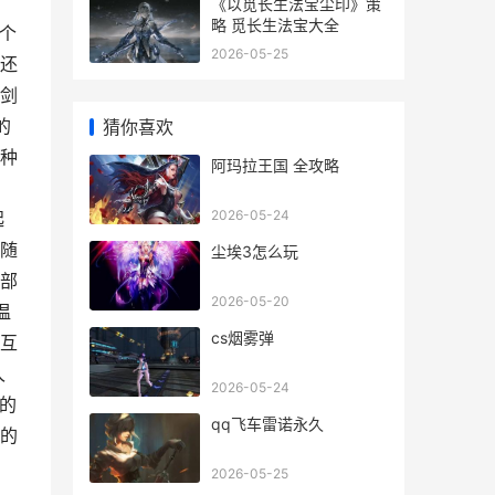
《以觅长生法宝尘印》策
略 觅长生法宝大全
个
2026-05-25
还
剑
的
猜你喜欢
种
阿玛拉王国 全攻略
2026-05-24
起
随
尘埃3怎么玩
部
2026-05-20
温
cs烟雾弹
互
久
2026-05-24
的
qq飞车雷诺永久
的
2026-05-25