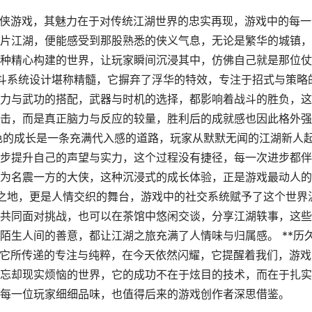
典武侠游戏，其魅力在于对传统江湖世界的忠实再现，游戏中的每一
片江湖，便能感受到那股熟悉的侠义气息，无论是繁华的城镇，
种精心构建的世界，让玩家瞬间沉浸其中，仿佛自己就是那位仗
的战斗系统设计堪称精髓，它摒弃了浮华的特效，专注于招式与策略
力与武功的搭配，武器与时机的选择，都影响着战斗的胜负，这
击，而是真正脑力与反应的较量，胜利后的成就感也因此格外强
，角色的成长是一条充满代入感的道路，玩家从默默无闻的江湖新人
步提升自己的声望与实力，这个过程没有捷径，每一次进步都伴
为名震一方的大侠，这种沉浸式的成长体验，正是游戏最动人的
争斗之地，更是人情交织的舞台，游戏中的社交系统赋予了这个世界
共同面对挑战，也可以在茶馆中悠闲交谈，分享江湖轶事，这些
陌生人间的善意，都让江湖之旅充满了人情味与归属感。 **历
，但它所传递的专注与纯粹，在今天依然闪耀，它提醒着我们，游戏
忘却现实烦恼的世界，它的成功不在于炫目的技术，而在于扎实
每一位玩家细细品味，也值得后来的游戏创作者深思借鉴。