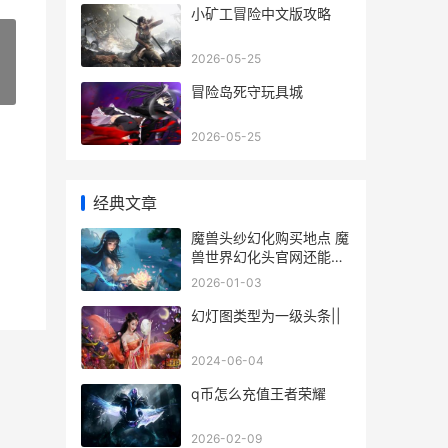
小矿工冒险中文版攻略
2026-05-25
»
冒险岛死守玩具城
2026-05-25
经典文章
魔兽头纱幻化购买地点 魔
兽世界幻化头官网还能买
吗
2026-01-03
幻灯图类型为一级头条||
2024-06-04
q币怎么充值王者荣耀
2026-02-09