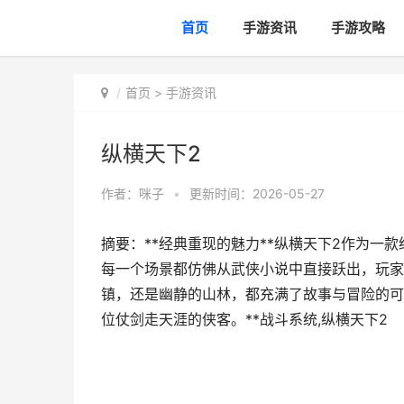
首页
手游资讯
手游攻略
首页
>
手游资讯
纵横天下2
作者：
咪子
•
更新时间：2026-05-27
摘要：**经典重现的魅力**纵横天下2作为一
每一个场景都仿佛从武侠小说中直接跃出，玩家
镇，还是幽静的山林，都充满了故事与冒险的可
位仗剑走天涯的侠客。**战斗系统,纵横天下2