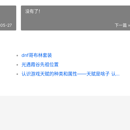
没有了！
-05-27
下一篇 
dnf哥布林套装
光遇霞谷先祖位置
认识游戏天赋的种类和属性——天赋是啥子 认识游戏天赋的书