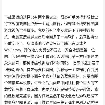
下载渠道的选择只有两个最安全。很多新手懒得多想就觉
得下载游戏随便点开一个网页就行，但穿越火线这种老牌
游戏被仿冒得最多。我以前有个室友就是下了那种冒牌
货，电脑直接蓝屏重启后桌面多了一堆软件。后来他再也
不敢乱下了。所以我诚心建议只认准腾讯官网或者
WeGame。其他地方免费也不要去，安全永远是第一位
的。我记得在一次论坛上看到有人因为用第三方版本导致
永久封号，那种惨痛教训咱们不能再犯。 官网下载需要仔
细辨别真伪。首先你要找官网，我教你一个诀窍用百度搜
索时注意搜索框下面有个官方认证的蓝色图标，只要点那
个链接基本没错。进去之后页面正中间往往有个巨大的下
载按钮写着下载游戏。你要选择的是完整版还是微端，我
的建议是完整版。因为微端虽然下载快但启动游戏还得下
载很多地图资源，而且微端里隔三差五弹出福利活动扰得