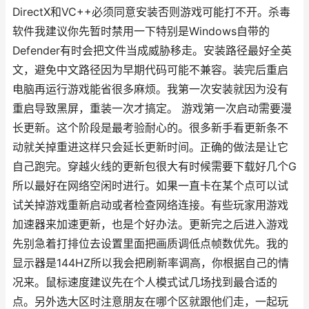
DirectX和VC++必须同意安装否则游戏可能打不开。杀毒
软件我建议你先暂时禁用一下特别是Windows自带的
Defender有时会把文件当成威胁移走。安装路径最好全英
文，避免中文路径因为早期代码可能不兼容。装完后重启
电脑再运行游戏能省很多麻烦。我第一次安装就因为没有
重启导致黑屏，重装一次才搞定。 游戏第一次启动需要漫
长更新。这个阶段是最考验耐心的。很多新手看更新条不
动就关掉重进这样只会延长更新时间。正确的做法是让它
自己跑完。穿越火线的更新包很大有时候需要下载好几个G
所以最好在网络空闲时进行。如果一直卡在某个点可以试
试关掉游戏重新启动或者检查网络连接。有些玩家用游戏
加速器来加速更新，也是个好办法。更新完之后进入游戏
先别急着打排位去设置里面把画质调低点帧数优先。我的
显示器是144HZ所以我会把刷新率调高，你根据自己的情
况来。鼠标速度建议先在个人模式试几场找到最合适的
点。另外选大区时注意朋友在哪个区就跟他们走，一起玩