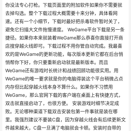
你没法专心打枪。下载页面里的附加软件如果你不需要就
去掉勾选。整个下载过程大概需要十来分钟，具体看网
速。还有一个小细节，下载时最好把杀毒软件暂时关了，
避免它扫描大文件拖慢速度。 WeGame平台下载是另一条
捷径。如果你本来就装着WeGame那么恭喜你直接打开商
店搜穿越火线即可。下载过程不用你管自动完成。我最喜
欢的是WeGame的更新功能，每次版本更新它都在后台悄
悄帮你下好，你只要重新启动就是最新版本。而且
WeGame还有游戏时长统计和战绩回顾功能很实用。用
WeGame的唯一要求就是你的电脑得装这个平台稍微占点
内存但比起穿越火线本身不算什么。如果你不习惯用
WeGame，那么官网下载的客户端在桌面上有快捷方式，
双击就直接启动了，也很方便。 安装游戏时细节决定成
败。无论哪种渠道下载双击安装包第一件事就是装在哪
里。我强烈建议不要装C盘，因为穿越火线会有后续更新文
件越来越大，C盘一旦满了电脑就会卡顿。安装时自带的