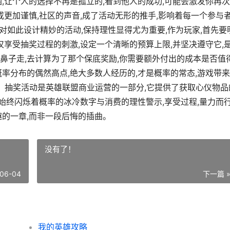
,让个人的选择不再是孤立的,看到他人的成功,可能会激发你再
或更加谨慎,社区的声音,成了活动无形的推手,影响着每一个参与
面对如此设计精妙的活动,保持理性显得尤为重要,作为玩家,首先要
仅享受抽奖过程的刺激,设定一个清晰的预算上限,并坚决遵守它,
着鼻子走,去计算为了那个保底奖励,你需要额外付出的成本是否值得
率分布的偶然高点,绝大多数人经历的,才是概率的常态,游戏带
。 抽奖活动是英雄联盟商业运营的一部分,它提供了获取心仪物品
,始终闪烁着概率的冰冷数字与消费的理性警示,享受过程,量力而行
趣的一章,而非一段后悔的插曲。
没有了！
06-04
下一篇 
我的英雄攻略