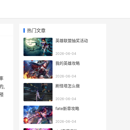
热门文章
英雄联盟抽奖活动
2026-06-04
我的英雄攻略
2026-06-04
率
刷怪塔怎么做
的,
预
2026-06-04
fate新章攻略
2026-06-04