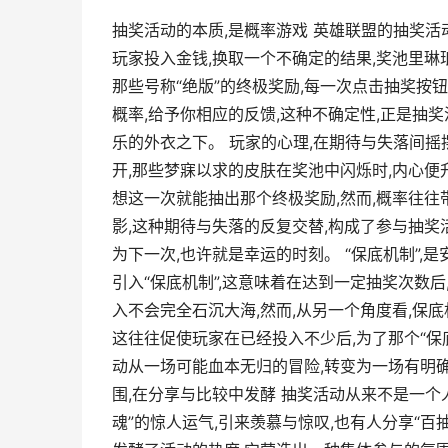
抽奖活动的本质,是概率游戏 英雄联盟的抽奖活
玩家投入金钱,换取一个不确定的结果,奖池里琳琅
那些号称“绝版”的终极奖励,每一次点击抽奖按
概率,给予你相应的反馈,这种不确定性,正是抽
乐的外衣之下。 玩家的心理,在期待与失落间摇
开,那些梦寐以求的皮肤在奖池中闪烁时,内心便
想这一次就能抽出那个终极奖励,然而,概率往往
影,这种期待与失落的反复交替,构成了参与抽奖
为下一次,也许就是幸运的时刻。 “保底机制”,
引入“保底机制”,这意味着在达到一定抽奖次数
入不会完全石沉大海,然而,从另一个角度看,保底
这往往促使玩家在已经投入不少后,为了那个“保底
动从一场可能血本无归的冒险,转变为一场有明确
围,在分享与比较中发酵 抽奖活动从来不是一个
魂”的惊人运气,引来羡慕与惊叹,也有人分享“百