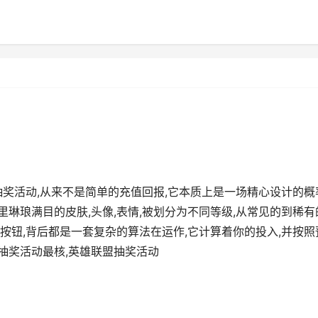
抽奖活动,从来不是简单的充值回报,它本质上是一场精心设计的概
里琳琅满目的皮肤,头像,表情,被划分为不同等级,从常见的到稀有
奖按钮,背后都是一套复杂的算法在运作,它计算着你的投入,并按照
是抽奖活动最核,英雄联盟抽奖活动