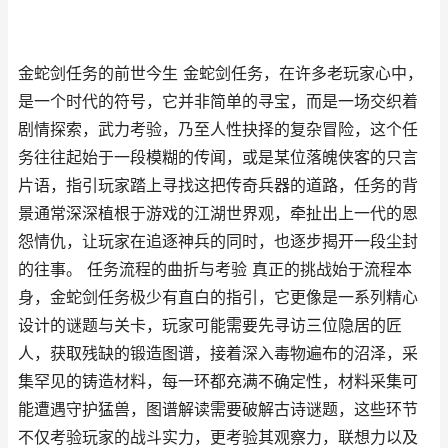
金蛇剑任务的前世今生 金蛇剑任务，在许多老玩家心中，
是一个时代的符号，它并非简单的寻宝，而是一场交织着
剧情探索，武力考验，乃至人性抉择的复杂冒险，这个任
务往往起始于一段模糊的传闻，或是某位落魄侠客的只言
片语，指引玩家踏上寻找这把传奇兵器的道路，任务的背
景通常深深植根于游戏的江湖世界观，牵扯出上一代的恩
怨情仇，让玩家在追逐神兵的同时，也逐步揭开一段尘封
的往事。 任务流程的曲折与考验 真正的挑战始于流程本
身，金蛇剑任务极少有直白的指引，它更像是一系列精心
设计的谜题与关卡，玩家可能需要先寻访三位隐居的匠
人，获取残缺的锻造图谱，接着深入毒物遍布的沼泽，采
集罕见的铸造材料，每一环都充满不确定性，材料采集可
能遭遇守护猛兽，图谱解读需要破解古诗谜题，这些环节
不仅考验玩家的战斗实力，更考验其观察力，联想力以及