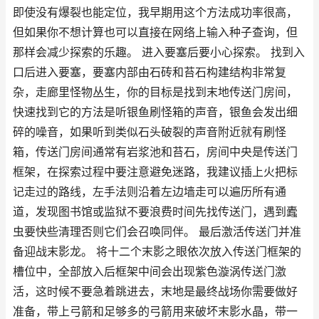
即使没有爆裂也能定位，我早期用这个方法成功率很高，
但如果你不想计算也可以直接在网络上输入种子查询，但
那样会减少探索的乐趣。 进入要塞后要小心探索。 找到入
口后进入要塞，要塞内部由石砖和苔石构建结构非常复
杂，走廊里怪物丛生，你的目标是找到末地传送门房间，
快速找到它的方法是听银鱼刷怪箱的声音，银鱼会发出细
碎的噪音，如果听到类似石头破裂的声音附近就有刷怪
箱，传送门房间通常有岩浆池和苔石，房间中央是传送门
框架，在探索过程中要注意避免迷路，我建议插上火把标
记走过的路线，左手法则沿着左边墙走可以遍历所有通
道，发现图书馆或监狱不要浪费时间先找传送门，遇到蠹
虫要快些清理否则它们会召唤同伴。 最后激活传送门并准
备迎战末影龙。 将十二个末影之眼依次放入传送门框架的
槽位中，全部放入后框架中间会出现紫色漩涡传送门激
活，这时候不要急着跳进去，末地是最终战场你需要做好
准备，带上弓箭和足够多的弓箭用来破坏末影水晶，带一