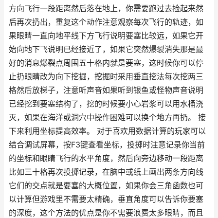
方向飞行一段距离然后落在地上，你需要跑过去捡起来然
后再次扔出，重复这个动作注意观察每次飞行的轨迹，如
果眼睛一直向地平线下方飞行说明要塞比较远，如果它开
始向地下飞说明已经接近了，如果它突然爆裂消失那是最
好的消息爆裂点周围五十格内就是要塞，这时候你可以停
止扔眼睛改为向下挖掘，挖掘时采用垂直挖法每次挖两三
格然后放梯子，注意听声音如果听到银鱼或怪物声音说明
已经挖到要塞结构了，挖的时候要小心岩浆可以用水桶浇
灭，如果在海洋或洞穴中操作困难可以换个地方再扔。 接
下来利用坐标提高效率。 对于喜欢用数据计算的玩家可以
结合调试屏幕，按F3键查看坐标，投掷时注意记录你当前
的坐标和眼睛飞行的水平角度，然后向旁边移动一段距离
比如三十格再次投掷记录，在脑中或纸上画出两条方向线
它们的交点就是要塞的大概位置，如果你会三角函数也可
以计算但游戏里不需要太精确，垂直角度可以告诉你要塞
的深度，这个方法的优点是你不需要浪费太多眼睛，而且