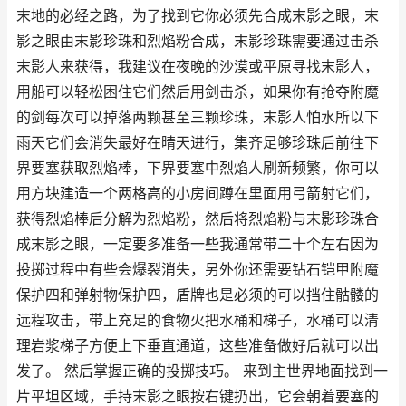
末地的必经之路，为了找到它你必须先合成末影之眼，末
影之眼由末影珍珠和烈焰粉合成，末影珍珠需要通过击杀
末影人来获得，我建议在夜晚的沙漠或平原寻找末影人，
用船可以轻松困住它们然后用剑击杀，如果你有抢夺附魔
的剑每次可以掉落两颗甚至三颗珍珠，末影人怕水所以下
雨天它们会消失最好在晴天进行，集齐足够珍珠后前往下
界要塞获取烈焰棒，下界要塞中烈焰人刷新频繁，你可以
用方块建造一个两格高的小房间蹲在里面用弓箭射它们，
获得烈焰棒后分解为烈焰粉，然后将烈焰粉与末影珍珠合
成末影之眼，一定要多准备一些我通常带二十个左右因为
投掷过程中有些会爆裂消失，另外你还需要钻石铠甲附魔
保护四和弹射物保护四，盾牌也是必须的可以挡住骷髅的
远程攻击，带上充足的食物火把水桶和梯子，水桶可以清
理岩浆梯子方便上下垂直通道，这些准备做好后就可以出
发了。 然后掌握正确的投掷技巧。 来到主世界地面找到一
片平坦区域，手持末影之眼按右键扔出，它会朝着要塞的