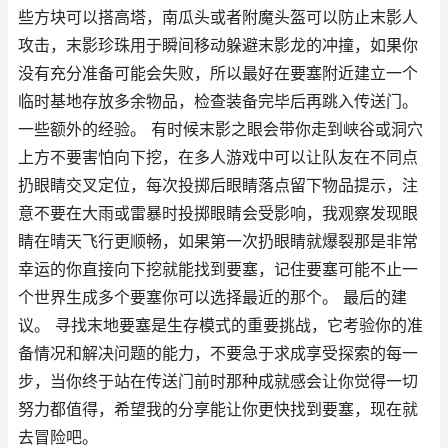
些方块可以搭高塔，南瓜头或者附魔头盔可以防止末影人
攻击，末影珍珠用于瞬间移动躲避末影龙的冲撞，如果你
没有充分准备可能会失败，所以最好在要塞附近建立一个
临时基地存放多余物品，检查装备完毕后再跳入传送门。
一些额外的经验。 有时候末影之眼会带你走到峡谷或洞穴
上方不要害怕向下挖，在多人游戏中可以让队友在不同点
扔眼睛交叉定位，每次投掷后眼睛落点留下物品提示，注
意不要在大雨或雷暴时投掷眼睛会受影响，我观察发现眼
睛在晴天飞行更顺畅，如果第一次扔眼睛就爆裂那是非常
幸运的你直接向下挖就能找到要塞，记住要塞可能不止一
个世界生成多个要塞你可以选择最近的那个。 最后的建
议。 寻找末地要塞是生存模式的重要挑战，它考验你的准
备情况和解决问题的能力，不要急于求成享受探索的每一
步，当你终于站在传送门前时那种成就感会让你觉得一切
努力都值得，希望我的分享能让你更快找到要塞，现在就
去冒险吧。