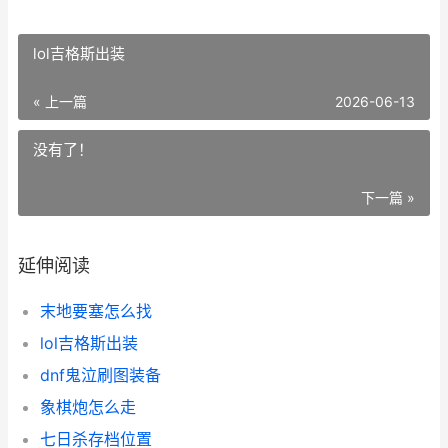
lol吉格斯出装
« 上一篇
2026-06-13
没有了！
下一篇 »
延伸阅读
末地要塞怎么找
lol吉格斯出装
dnf鬼泣刷图装备
象棋炮怎么走
七日杀存档位置