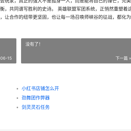
会玩家，真正的强大不是孤身一人，而是能将自己的锋芒，完美
衡，共同谱写胜利的史诗。 英雄联盟军团系统，正悄然重塑着
，让合作的纽带更坚固，也让每一场召唤师峡谷的征战，都化为
没有了！
-06-15
下一篇 
小红书店铺怎么开
劲舞团作弊器
剑灵灵石任务