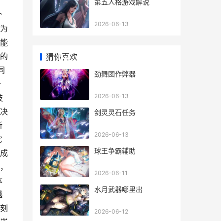
第五人格游戏解说
个
2026-06-13
为
能
的
猜你喜欢
同
劲舞团作弊器
备
2026-06-13
技
决
剑灵灵石任务
新
2026-06-13
它
球王争霸辅助
成
，
2026-06-11
体
水月武器哪里出
越
刻
2026-06-12