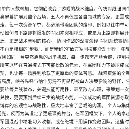
简单的人数叠加，它彻底改变了游戏的战术维度，传统对线强调
身屏幕扩展到整个战场，五人不再仅是各自领域的专家，更需成
走，每一次资源争夺，都必须带着团队的烙印，例如以往中单可
动如何与下路即将爆发的军团冲突相呼应，或是为上路即将展开
迁，正是战术革明的核心。 协同作战的深度演绎 军团系统将协
不再是模糊的“帮我”，而是精确的“敌方军团技能冷却十秒，准
军团如同一台突然启动的战争机器，每一步都需严丝合缝，控制
所有这些在普通模式下可能松散的元素，在军团压力下被压缩成
契，也让每一场胜利承载了更厚重的集体智慧。 战略资源的全
新高度，峡谷先锋与纳什男爵不再是可被单人决策影响的野怪，
要统筹兵线状态，关键技能可用性，甚至敌方心理，来策划一次
兑换，更要预判后续三步的战场态势，一次成功的军团资源夺取
博弈的宏观性与战略性，极大地丰富了游戏的内涵。 个人与集
闪光，反而为其设定了更璀璨的舞台，在军团框架下，个人的卓
军团混战中精准切入收割，或在绝境下用操作挽救团队，这些时