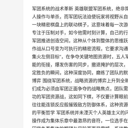
军团系统的战术革新 英雄联盟军团系统，绝非
人操作与单杀，而军团玩法迫使玩家将视野从自
一块精密棋盘上的联动棋子，这意味着每一次游
专注于压制对手，如今他需时刻计算，自己的行
军团推进创造空间，这种从个体到整体的思维跃
作战从口号变为可执行的精密流程，它要求沟通
集火左侧目标”，在争夺关键地图资源时，五人
能的衔接，爆发伤害的同步，撤退掩护的层次，
定胜负的瞬间，这种深度协同，磨练了团队的默
博弈 围绕军团系统，战略资源的博弈上升到全
们成为必须由军团正面争夺的战略焦点，团队需
功的军团资源战，这如同下棋，不仅要计算眼前
往往能连锁反应般摧毁敌方防御体系，这种资源
的平衡哲学 军团系统并未湮灭个人英雄主义的
操作成为集体乐章中最激昂的音符，一位选手在