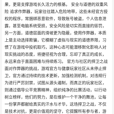
果，更是支撑游戏长久活力的根基。 安全与道德的双重风
险 追求作弊器，玩家往往踏入危险地带，这些未经官方授
权的程序，常捆绑恶意软件，导致账号被盗，个人信息泄
露，甚至电脑系统受损，安全风险是切实而直接的惩罚，
另一方面，道德层面的滑坡更为隐蔽，使用作弊器，本质
上是主动选择欺骗，它模糊了虚拟与现实的道德界限，习
惯了在游戏中投机取巧，这种心态可能潜移默化影响人对
现实挑战的态度，将捷径视为合理，忘却了真正的成长，
永远来自于直面困难与持续练习。 官方与社区的捍卫之战
面对作弊器的挑战，游戏官方与健康玩家社区从未停止捍
卫，官方通过持续的技术更新，加强检测机制，对违规行
为进行严厉封禁，试图从源头遏制，而真正的玩家社区，
则通过倡导公平竞赛精神，组织纯净的比赛活动，以行动
树立榜样，他们的努力，是在维护一个干净的舞池，让每
一份掌声都献给真实的汗水与才华，这场捍卫之战，不仅
是技术对抗，更是价值观的坚守，它提醒所有参与者，游