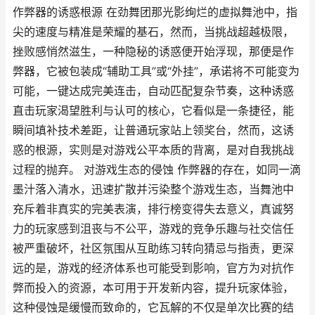
作弊器的诱惑根源 在劲舞团那光影绚烂的虚拟舞池中，指
尖的速度与精准是荣耀的基石，然而，当挑战超越极限，
挫败感悄然滋生，一种隐秘的诱惑便开始浮现，那便是作
弊器，它被包装成“辅助工具”或“外挂”，承诺将不可能变为
可能，一键达成完美连击，自动匹配复杂节奏，这种诱惑
直击玩家渴望胜利与认可的核心，它看似是一条捷径，能
瞬间填补技术差距，让普通玩家站上领奖台，然而，这诱
惑的根源，实则是对游戏公平本质的背离，是对自我挑战
过程的抛弃。 对游戏生态的侵蚀 作弊器的存在，如同一滴
墨汁落入清水，迅速扩散并污染整个游戏生态，当舞池中
充斥着非真实的完美表演，排行榜变得失去意义，真诚努
力的玩家感到沮丧与不公平，游戏的竞争乐趣与社交信任
被严重破坏，社区氛围从互助练习转向猜忌与指责，更深
远的是，游戏的经济体系也可能受到影响，官方为对抗作
弊而投入的资源，本可用于开发新内容，提升玩家体验，
这种侵蚀是缓慢而致命的，它瓦解的不仅是单次比赛的结