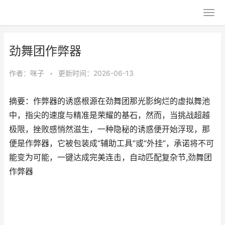
劲舞团作弊器
作者：
咪子
•
更新时间：2026-06-13
摘要：作弊器的诱惑根源在劲舞团那光影绚烂的虚拟舞池
中，指尖的速度与精准是荣耀的基石，然而，当挑战超越
极限，挫败感悄然滋生，一种隐秘的诱惑便开始浮现，那
便是作弊器，它被包装成“辅助工具”或“外挂”，承诺将不可
能变为可能，一键达成完美连击，自动匹配复杂节,劲舞团
作弊器