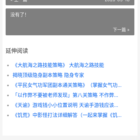
没有了！
下一篇 »
延伸阅读
《大航海之路技能策略》 大航海之路技能
揭晓顶级隐身副本策略 隐身专家
《平民女气功军团副本通关策略》（掌握女气功军团副本策略 女气功攻略
「以作弊不要被老师发现」第八关策略 不作弊的话
《天谕》游戏钱小小位置说明 天谕手游钱应该花在哪
《饥荒》中影怪打法详细解答（一起来掌握《饥荒》中如何应对影怪的方式吧 饥荒影怪掉落什么