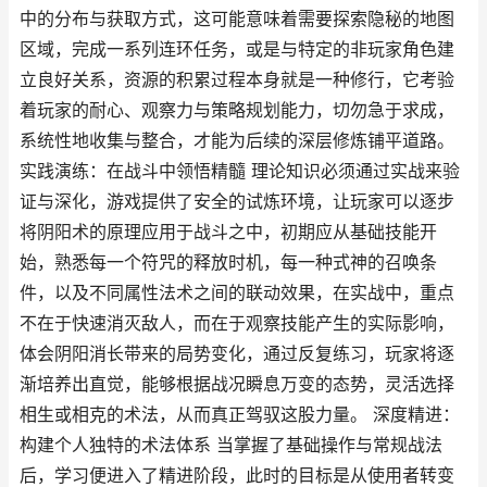
中的分布与获取方式，这可能意味着需要探索隐秘的地图
区域，完成一系列连环任务，或是与特定的非玩家角色建
立良好关系，资源的积累过程本身就是一种修行，它考验
着玩家的耐心、观察力与策略规划能力，切勿急于求成，
系统性地收集与整合，才能为后续的深层修炼铺平道路。
实践演练：在战斗中领悟精髓 理论知识必须通过实战来验
证与深化，游戏提供了安全的试炼环境，让玩家可以逐步
将阴阳术的原理应用于战斗之中，初期应从基础技能开
始，熟悉每一个符咒的释放时机，每一种式神的召唤条
件，以及不同属性法术之间的联动效果，在实战中，重点
不在于快速消灭敌人，而在于观察技能产生的实际影响，
体会阴阳消长带来的局势变化，通过反复练习，玩家将逐
渐培养出直觉，能够根据战况瞬息万变的态势，灵活选择
相生或相克的术法，从而真正驾驭这股力量。 深度精进：
构建个人独特的术法体系 当掌握了基础操作与常规战法
后，学习便进入了精进阶段，此时的目标是从使用者转变