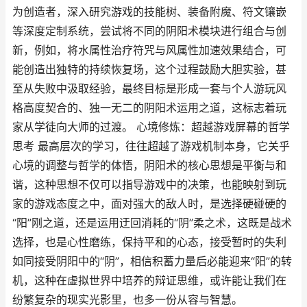
为创造者，深入研究游戏的技能树、装备附魔、符文镶嵌
等深度定制系统，尝试将不同的阴阳术模块进行组合与创
新，例如，将水属性治疗符咒与风属性加速效果结合，可
能创造出独特的持续恢复场，这个过程鼓励大胆实验，甚
至从失败中汲取经验，最终目标是形成一套与个人游玩风
格高度契合的、独一无二的阴阳术运用之道，这标志着玩
家从学徒向大师的过渡。 心境修炼：超越游戏屏幕的哲学
思考 最高层次的学习，往往超越了游戏机制本身，它关乎
心境的调整与哲学的体悟，阴阳术的核心思想是平衡与和
谐，这种思想不仅可以指导游戏中的决策，也能映射到玩
家的游戏态度之中，面对强大的敌人时，是选择硬碰硬的
“阳”刚之道，还是运用迂回消耗的“阴”柔之术，这既是战术
选择，也是心性磨练，保持平和的心态，接受暂时的失利
如同接受阴阳中的“阴”，相信积蓄力量后必能迎来“阳”的转
机，这种在虚拟世界中培养的辩证思维，或许能让我们在
纷繁复杂的现实光影里，也多一份从容与智慧。