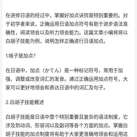
在进修日语的经过中，掌握好加点诀窍是特别重要的。对
于初学者来说，正确运用日语加点符号有助于进步语法准
确性，阅读领会以及听力领会能力。这篇文章小编将将以
白胡子技能为例，说明怎样正确进行日语加点。
1.啥子是加点？
在日语中，加点（かてん）是一种标记符号，常用于加
强、调整或改变词汇的发音。通过正确运用加点符号，大
家可以更好地领会和表达日语中的词汇及句子。
2.白胡子技能概述
白胡子技能是日语中壹个特别重要且复杂的语法制度，它
涉及到动词、形容词以及副词等各个方面的加点。掌握白
胡子技能的加点制度将有助于大家更准确地领会和运用这