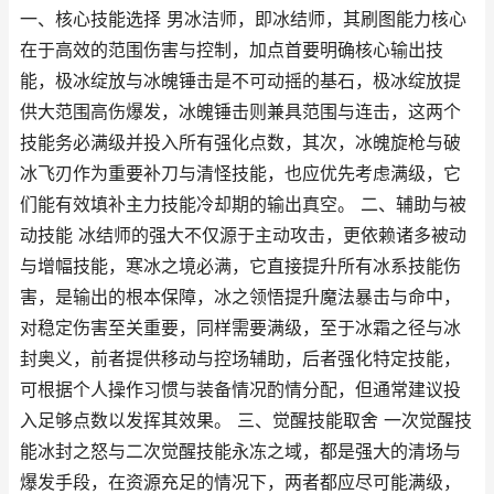
一、核心技能选择 男冰洁师，即冰结师，其刷图能力核心
在于高效的范围伤害与控制，加点首要明确核心输出技
能，极冰绽放与冰魄锤击是不可动摇的基石，极冰绽放提
供大范围高伤爆发，冰魄锤击则兼具范围与连击，这两个
技能务必满级并投入所有强化点数，其次，冰魄旋枪与破
冰飞刃作为重要补刀与清怪技能，也应优先考虑满级，它
们能有效填补主力技能冷却期的输出真空。 二、辅助与被
动技能 冰结师的强大不仅源于主动攻击，更依赖诸多被动
与增幅技能，寒冰之境必满，它直接提升所有冰系技能伤
害，是输出的根本保障，冰之领悟提升魔法暴击与命中，
对稳定伤害至关重要，同样需要满级，至于冰霜之径与冰
封奥义，前者提供移动与控场辅助，后者强化特定技能，
可根据个人操作习惯与装备情况酌情分配，但通常建议投
入足够点数以发挥其效果。 三、觉醒技能取舍 一次觉醒技
能冰封之怒与二次觉醒技能永冻之域，都是强大的清场与
爆发手段，在资源充足的情况下，两者都应尽可能满级，