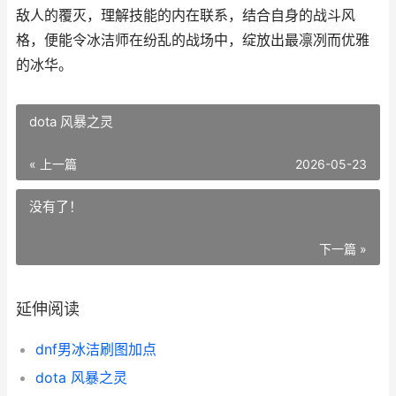
敌人的覆灭，理解技能的内在联系，结合自身的战斗风
格，便能令冰洁师在纷乱的战场中，绽放出最凛冽而优雅
的冰华。
dota 风暴之灵
« 上一篇
2026-05-23
没有了！
下一篇 »
延伸阅读
dnf男冰洁刷图加点
dota 风暴之灵