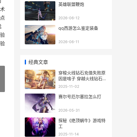
对
英雄联盟鞭炮
术
点
2026-06-12
找
qq西游怎么鉴定装备
验
2026-06-11
验
经典文章
穿梭火线钻石充值失败原
因是啥子 穿越火线钻石怎
么用最划算
»
2025-11-02
赛尔号厄尔塞拉怎么打
2026-05-31
探秘《绝顶蜗牛》游戏特
工
2025-11-14