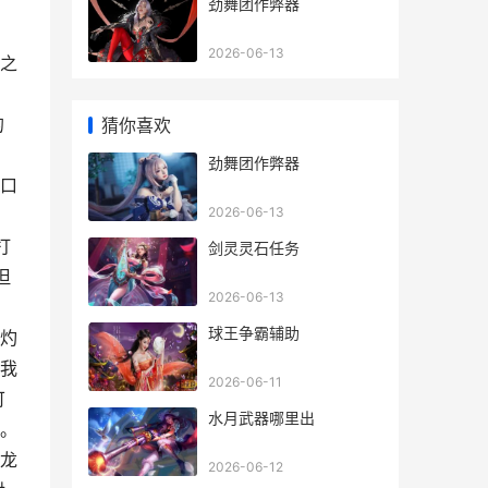
劲舞团作弊器
2026-06-13
之
。
的
猜你喜欢
劲舞团作弊器
口
2026-06-13
打
剑灵灵石任务
但
2026-06-13
。
球王争霸辅助
灼
我
2026-06-11
可
水月武器哪里出
。
龙
2026-06-12