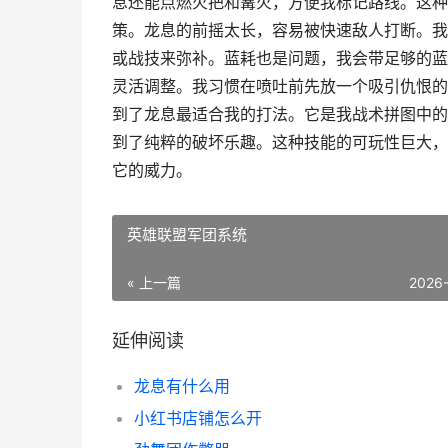
息还能点燃火把和篝火，方便我标记路线。这种
策。龙息的前摇太长，容易被快速敌人打断。我
或战技来弥补。蓝耗也是问题，我会带足够的蓝
灵活调整。我习惯在喷吐前先放一个吸引仇恨的
到了龙息最适合我的打法。它是我战术拼图中的
到了纯粹的破坏乐趣。这种技能的可玩性巨大，
它的威力。
英雄联盟军团系统
« 上一篇
2026
延伸阅读
龙息有什么用
小红书店铺怎么开