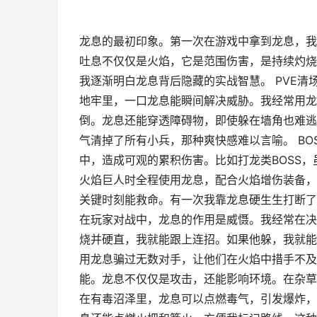
龙息的最初印象。第一次在游戏中拿到龙息，我
吐息不仅仅是火焰，它是范围伤害，是持续灼烧
我逐渐明白龙息背后隐藏的实战智慧。 PVE
地牢里，一口龙息能瞬间解决威胁。我经常用龙
倒。龙息还能穿透障碍物，即使躲在墙角也难逃
气清掉了所有小兵，那种爽快感难以言喻。 BO
中，造成可观的累积伤害。比如打龙类BOSS
火焰巨人时全程使用龙息，配合火焰增伤装备，
关键时刻能救命。有一次我靠龙息硬生生打断了
在玩家对战中，龙息的作用是威慑。我经常在决
烧并硬直，我就能跟上连招。如果他躲，我就能
用龙息骗过无数对手，让他们在火焰中措手不及
能。龙息不仅仅是攻击，还能影响环境。在杂草
在有毒沼泽里，龙息可以点燃毒气，引发爆炸，