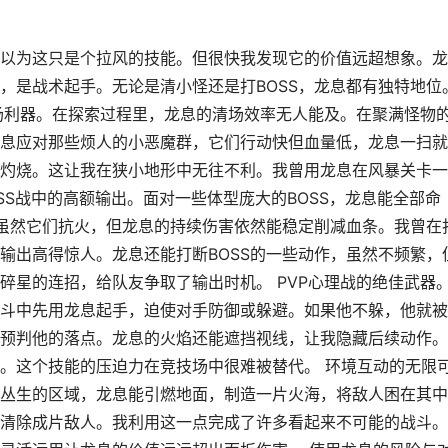
以为这只是个拉风的技能。但很快我发现它的价值远超想象。龙
，是战术起手。无论是清小怪还是打BOSS，龙息都有独特地位
清场利器。在探索过程里，龙息的清场效率无人能及。在聚满怪物
息应对那些烦人的小恶魔群，它们行动快但血量低，龙息一扫就
灼烧。这让我在狭小地形中无往不利。我曾用龙息在风暴关卡一
SS战中的高额输出。面对一些体型庞大的BOSS，龙息能全部命
，虽然它们抗火，但龙息的持续伤害依然能稳定削减血条。我曾在
输出高得惊人。龙息还能打断BOSS的一些动作，虽然不频繁，
碎星的连招，给队友争取了输出时机。 PVP心理战的绝佳武器
斗中先用龙息起手，迫使对手防御或躲避。如果他不躲，他就被
预判他的落点。龙息的火焰还能遮挡视线，让我隐藏后续动作。
。这个技能的压迫力在竞技场中很难被替代。 环境互动的无限
丛生的区域，龙息能引燃地面，制造一片火海，将敌人困在其中
清除成片敌人。我利用这一点完成了许多看起来不可能的战斗。